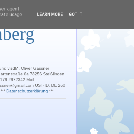
user-agent
erate usage
LEARN MORE
GOT IT
mberg
um: visdM. Oliver Gassner
artenstraße 6a 78256 Steißlingen
 179 2972342 Mail:
gassner@gmail.com UST-ID: DE 260
 ***
Datenschutzerklärung
***