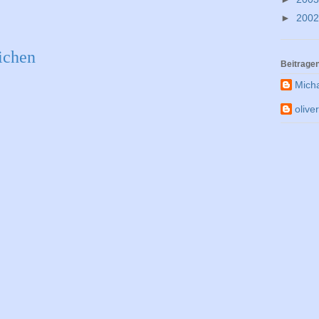
►
200
ichen
Beitrage
Mich
olive