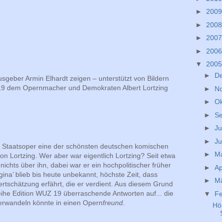
►
200
►
200
►
200
►
200
▼
200
►
D
eber Armin Elhardt zeigen – unterstützt von Bildern
 19 dem Opernmacher und Demokraten Albert Lortzing
►
N
►
O
►
S
►
Ju
►
Ju
er Staatsoper eine der schönsten deutschen komischen
►
M
on Lortzing. Wer aber war eigentlich Lortzing? Seit etwa
nichts über ihn, dabei war er ein hochpolitischer früher
►
Ap
ina’ blieb bis heute unbekannt, höchste Zeit, dass
►
M
rtschätzung erfährt, die er verdient. Aus diesem Grund
eihe Edition WUZ 19 überraschende Antworten auf... die
▼
F
erwandeln könnte in einen Opern
freund
.
Hö