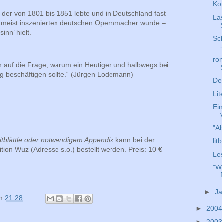
Ko
 der von 1801 bis 1851 lebte und in Deutschland fast
La
 meist inszenierten deutschen Opernmacher wurde –
inn’ hielt.
Sc
ro
en auf die Frage, warum ein Heutiger und halbwegs bei
ing beschäftigen sollte.“ (Jürgen Lodemann)
De
Lit
Ei
"A
itblättle oder notwendigem Appendix
kann bei der
lit
tion Wuz (Adresse s.o.) bestellt werden. Preis: 10 €
Le
"W
►
J
m
21:28
►
200
►
200