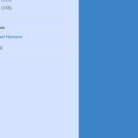
2
(158)
nde
ael Hamann
rg