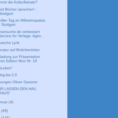
mmt die Kulturflatrate?
sst Bücher sprechen! -
Stuttgart
hiller-Tag im Wilhelmspalais
- Stuttgart
mansuche.de verbessert
Service für Verlage, Agen...
utsche Lyrik
eratur auf Brötchentüten
nladung zur Präsentation
von Edition Wuz Nr. 19
bLeben"
blog.bw 2.0
sungen Oliver Gassner
IR LASSEN DEN HAU
RAUS"
anuar
(4)
4
(49)
3
(115)