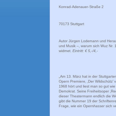
Konrad-Adenauer-Straße 2
70173 Stuttgart
Autor Jürgen Lodemann und Herausg
und Musik –, warum sich Wuz Nr.
widmet.
Eintritt: € 5,-/4,-
„Am 13. März hat in der Stuttgart
Opern Premiere, ‚Der Wildschütz’ v
1968 hört und liest man so gut wie 
Demokrat. Seine Freiheitsoper ‚Reg
dieser Theatermann endlich die We
gibt die Nummer 19 der Schriftenr
Frage,
wie
ein Opern
hasser
sich v