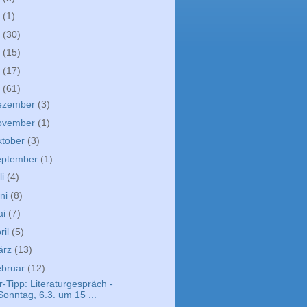
9
(1)
8
(30)
7
(15)
6
(17)
5
(61)
ezember
(3)
ovember
(1)
ktober
(3)
eptember
(1)
li
(4)
ni
(8)
ai
(7)
ril
(5)
ärz
(13)
ebruar
(12)
r-Tipp: Literaturgespräch -
Sonntag, 6.3. um 15 ...