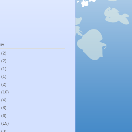
hiv
1
(2)
0
(2)
9
(1)
8
(1)
7
(2)
6
(10)
5
(4)
4
(8)
3
(6)
2
(15)
0
(3)