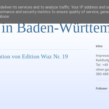
eliver its services and to analyze traffic. Your IP address and 
ormance and security metrics to ensure quality of service, gen
abuse.
r in Baden-Württe
Infos
ation von Edition Wuz Nr. 19
Impress
Kehlhofg
Tel: +49
oliver.
380 488
Follower