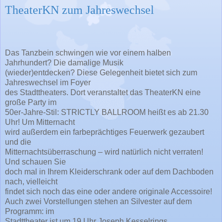
TheaterKN zum Jahreswechsel
Das Tanzbein schwingen wie vor einem halben
Jahrhundert? Die damalige Musik
(wieder)entdecken? Diese Gelegenheit bietet sich zum
Jahreswechsel im Foyer
des Stadttheaters. Dort veranstaltet das TheaterKN eine
große Party im
50er-Jahre-Stil: STRICTLY BALLROOM heißt es ab 21.30
Uhr! Um Mitternacht
wird außerdem ein farbeprächtiges Feuerwerk gezaubert
und die
Mitternachtsüberraschung – wird natürlich nicht verraten!
Und schauen Sie
doch mal in Ihrem Kleiderschrank oder auf dem Dachboden
nach, vielleicht
findet sich noch das eine oder andere originale Accessoire!
Auch zwei Vorstellungen stehen an Silvester auf dem
Programm: im
Stadttheater ist um 19 Uhr Joseph Kesselrings