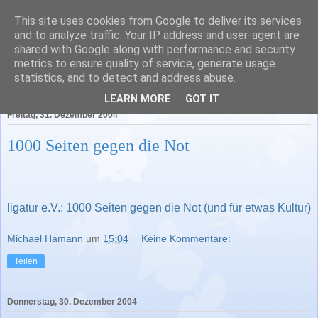
This site uses cookies from Google to deliver its services
Literatur in Baden-
and to analyze traffic. Your IP address and user-agent are
shared with Google along with performance and security
Württemberg
metrics to ensure quality of service, generate usage
statistics, and to detect and address abuse.
LEARN MORE
GOT IT
Freitag, 31. Dezember 2004
1000 Seiten gegen die Not
ligatur e.V.: 1000 Seiten gegen die Not (und für etwas Kultur)
Michael Hamann
um
15:04
Keine Kommentare:
Teilen
Donnerstag, 30. Dezember 2004