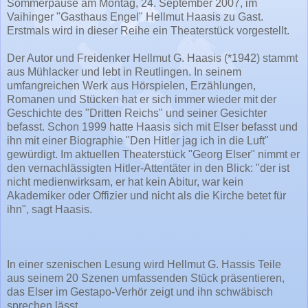
Sommerpause am Montag, 24. September 2007, im
Vaihinger "Gasthaus Engel" Hellmut Haasis zu Gast.
Erstmals wird in dieser Reihe ein Theaterstück vorgestellt.
Der Autor und Freidenker Hellmut G. Haasis (*1942) stammt
aus Mühlacker und lebt in Reutlingen. In seinem
umfangreichen Werk aus Hörspielen, Erzählungen,
Romanen und Stücken hat er sich immer wieder mit der
Geschichte des "Dritten Reichs" und seiner Gesichter
befasst. Schon 1999 hatte Haasis sich mit Elser befasst und
ihn mit einer Biographie "Den Hitler jag ich in die Luft"
gewürdigt. Im aktuellen Theaterstück "Georg Elser" nimmt er
den vernachlässigten Hitler-Attentäter in den Blick: "der ist
nicht medienwirksam, er hat kein Abitur, war kein
Akademiker oder Offizier und nicht als die Kirche betet für
ihn", sagt Haasis.
In einer szenischen Lesung wird Hellmut G. Hassis Teile
aus seinem 20 Szenen umfassenden Stück präsentieren,
das Elser im Gestapo-Verhör zeigt und ihn schwäbisch
sprechen lässt.