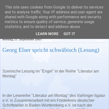
This site uses cookies from Google to deliver its services
Literatur in Baden-
and to analyze traffic. Your IP address and user-agent are
shared with Google along with performance and security
Württemberg
metrics to ensure quality of service, generate usage
statistics, and to detect and address abuse.
LEARN MORE
GOT IT
Montag, 17. September 2007
Georg Elser spricht schwäbisch (Lesung)
Szenische Lesung im "Engel" in der Reihe "Literatur am
Montag"
In der Lesereihe "Literatur am Montag" des Vaihinger ligatur
e.V. in Zusammenarbeit mit em Förderkreis deutscher
Schriftsteller in Baden-Württemberg e.V. ist nach der