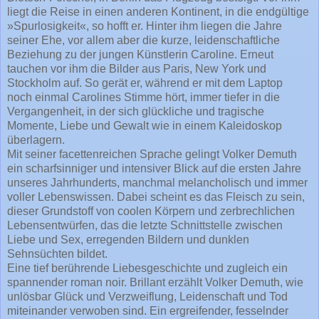
liegt die Reise in einen anderen Kontinent, in die endgültige
»Spurlosigkeit«, so hofft er. Hinter ihm liegen die Jahre
seiner Ehe, vor allem aber die kurze, leidenschaftliche
Beziehung zu der jungen Künstlerin Caroline. Erneut
tauchen vor ihm die Bilder aus Paris, New York und
Stockholm auf. So gerät er, während er mit dem Laptop
noch einmal Carolines Stimme hört, immer tiefer in die
Vergangenheit, in der sich glückliche und tragische
Momente, Liebe und Gewalt wie in einem Kaleidoskop
überlagern.
Mit seiner facettenreichen Sprache gelingt Volker Demuth
ein scharfsinniger und intensiver Blick auf die ersten Jahre
unseres Jahrhunderts, manchmal melancholisch und immer
voller Lebenswissen. Dabei scheint es das Fleisch zu sein,
dieser Grundstoff von coolen Körpern und zerbrechlichen
Lebensentwürfen, das die letzte Schnittstelle zwischen
Liebe und Sex, erregenden Bildern und dunklen
Sehnsüchten bildet.
Eine tief berührende Liebesgeschichte und zugleich ein
spannender roman noir. Brillant erzählt Volker Demuth, wie
unlösbar Glück und Verzweiflung, Leidenschaft und Tod
miteinander verwoben sind. Ein ergreifender, fesselnder