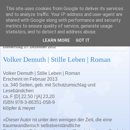
This site uses cookies from Google to deliver its services
Literatur in Baden-
and to analyze traffic. Your IP address and user-agent are
shared with Google along with performance and security
Württemberg
metrics to ensure quality of service, generate usage
statistics, and to detect and address abuse.
LEARN MORE
GOT IT
Donnerstag, 27. Dezember 2012
Volker Demuth | Stille Leben | Roman
Volker Demuth | Stille Leben | Roman
Erscheint im Februar 2013
ca. 340 Seiten, geb. mit Schutzumschlag und
Lesebändchen
ca. F [D] 22,50 / [A] 23,20
ISBN 978-3-86351-058-9
klöpfer & meyer
»Dieser Autor ist unter den wenigen der Zeit, die eine
traumwandlerisch selbstverständliche