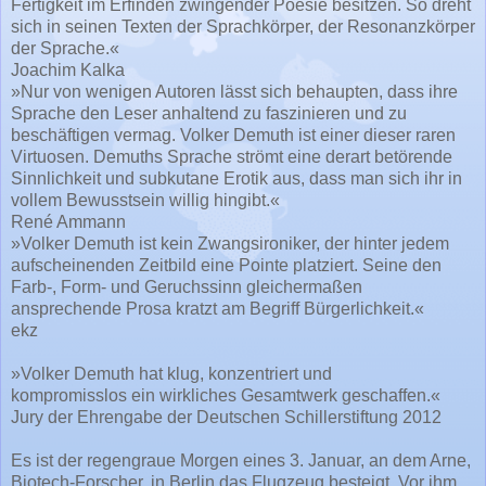
Fertigkeit im Erfinden zwingender Poesie besitzen. So dreht
sich in seinen Texten der Sprachkörper, der Resonanzkörper
der Sprache.«
Joachim Kalka
»Nur von wenigen Autoren lässt sich behaupten, dass ihre
Sprache den Leser anhaltend zu faszinieren und zu
beschäftigen vermag. Volker Demuth ist einer dieser raren
Virtuosen. Demuths Sprache strömt eine derart betörende
Sinnlichkeit und subkutane Erotik aus, dass man sich ihr in
vollem Bewusstsein willig hingibt.«
René Ammann
»Volker Demuth ist kein Zwangsironiker, der hinter jedem
aufscheinenden Zeitbild eine Pointe platziert. Seine den
Farb-, Form- und Geruchssinn gleichermaßen
ansprechende Prosa kratzt am Begriff Bürgerlichkeit.«
ekz
»Volker Demuth hat klug, konzentriert und
kompromisslos ein wirkliches Gesamtwerk geschaffen.«
Jury der Ehrengabe der Deutschen Schillerstiftung 2012
Es ist der regengraue Morgen eines 3. Januar, an dem Arne,
Biotech-Forscher, in Berlin das Flugzeug besteigt. Vor ihm