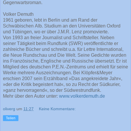
Gegenwartsroman.
Volker Demuth
1961 geboren, lebt in Berlin und am Rand der
Schwäbischen Alb. Studium an den Universitäten Oxford
und Tübingen, wo er über J.M.R. Lenz promovierte.
Von 1993 an freier Journalist und Schriftsteller. Neben
seiner Tätigkeit beim Rundfunk (SWR) veröffentlichte er
zahlreiche Bücher und schreibt u.a. für Lettre International,
die Neue Rundschau und Die Welt. Seine Gedichte wurden
ins Französische, Englische und Russische übersetzt. Er ist
Mitglied des deutschen P.E.N.-Zentrums und erhielt für seine
Werke mehrere Auszeichnungen. Bei Klöpfer&Meyer
erschien 2007 sein Erzählband »Das angekreidete Jahr«,
»der die Kritik begeistert hat«, so zu Recht der Südkurier,
»ganz hervorragend«, so der Südwestrundfunk.
Mehr über den Autor unter:
www.volkerdemuth.de
oliverg
um
11:27
Keine Kommentare:
Teilen