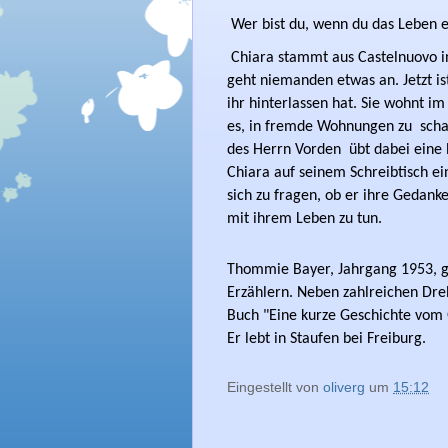
Wer bist du, wenn du das Leben e
Chiara stammt aus Castelnuovo i
geht niemanden etwas an. Jetzt ist
ihr hinterlassen hat. Sie wohnt im
es, in fremde Wohnungen zu 
scha
des Herrn Vorden 
übt dabei eine 
Chiara 
auf seinem Schreibtisch ein
s
ich zu fragen, ob er ihre Gedank
mit ihrem Leben zu tun.
Thommie Bayer, Jahrgang 1953, g
Erzählern. Neben zahlreichen Dreh
Buch "Eine kurze Geschichte vom 
Er lebt in Staufen bei Freiburg.
Eingestellt von
oliverg
um
15:12