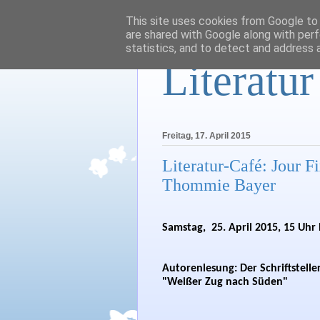
This site uses cookies from Google to d
are shared with Google along with perf
statistics, and to detect and address 
Literatu
Freitag, 17. April 2015
Literatur-Café: Jour F
Thommie Bayer
Samstag,  25. April 2015, 15 Uhr
Autorenlesung:
Der Schriftstel
"Weißer Zug nach Süden"