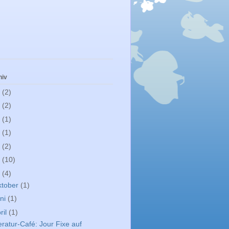
hiv
1
(2)
0
(2)
9
(1)
8
(1)
7
(2)
6
(10)
5
(4)
ktober
(1)
ni
(1)
ril
(1)
eratur-Café: Jour Fixe auf