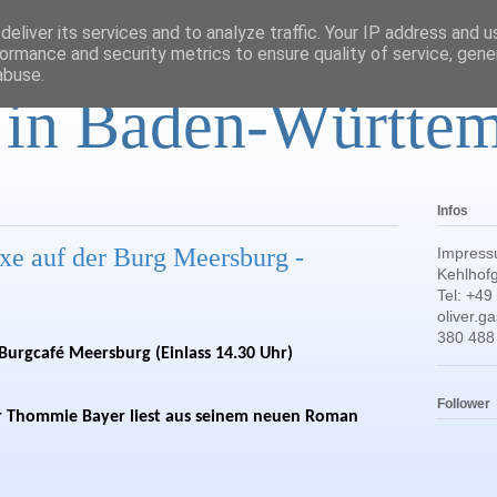
eliver its services and to analyze traffic. Your IP address and 
ormance and security metrics to ensure quality of service, gen
abuse.
r in Baden-Württe
Infos
ixe auf der Burg Meersburg -
Impress
Kehlhofg
Tel: +49
oliver.
380 488
 Burgcafé Meersburg (Einlass 14.30 Uhr)
Follower
ler Thommie Bayer liest aus seinem neuen Roman 