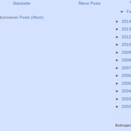
Startseite
Ältere Posts
►
F
bonnieren
Posts (Atom)
►
201
►
201
►
201
►
201
►
200
►
200
►
200
►
200
►
200
►
200
►
200
►
200
Beitrage