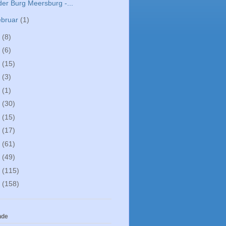
der Burg Meersburg -...
ebruar
(1)
4
(8)
3
(6)
2
(15)
0
(3)
9
(1)
8
(30)
7
(15)
6
(17)
5
(61)
4
(49)
3
(115)
2
(158)
nde