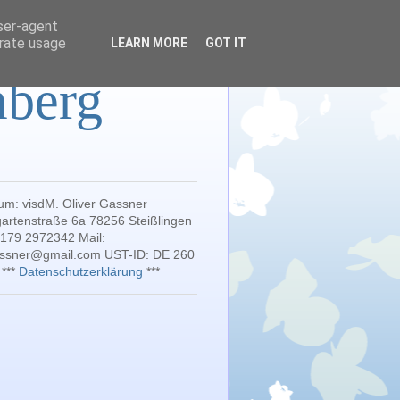
user-agent
erate usage
LEARN MORE
GOT IT
mberg
um: visdM. Oliver Gassner
artenstraße 6a 78256 Steißlingen
 179 2972342 Mail:
gassner@gmail.com UST-ID: DE 260
 ***
Datenschutzerklärung
***