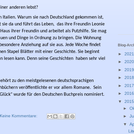
iner anderen lebst?
n Italien. Warum sie nach Deutschland 
gekommen ist, 
 sie da und führt das Leben, 
das ihre Freundin Leonie 
 Haus ihrer 
Freundin und arbeitet als Putzhilfe. Sie mag 
uen und Dinge in Ordnung zu bringen. Die Wohnung 
besondere Anziehung auf sie aus. Jede Woche findet 
Blog-Arc
en Stapel Blätter mit einer Geschichte. Sie beginnt 
►
202
en lesen kann. Denn seine Geschichten 
haben sehr viel 
►
202
►
201
►
201
ehört zu den meistgelesenen deutschsprachigen 
►
201
büchern veröffentlichte er vor allem Romane.  Sein 
►
201
Glück" wurde für den Deutschen Buchpreis nominiert. 
▼
201
►
O
Keine Kommentare:
►
Ju
▼
Ap
Lit