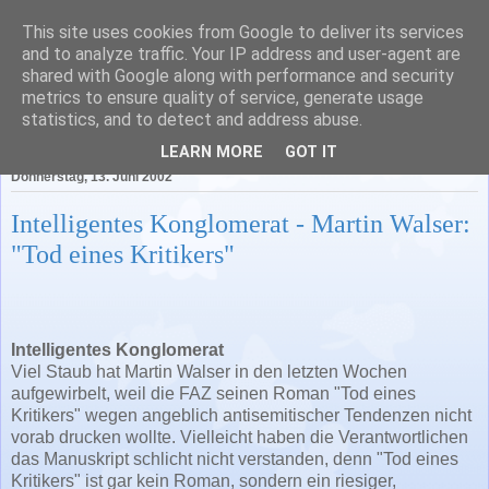
This site uses cookies from Google to deliver its services
Literatur in Baden-
and to analyze traffic. Your IP address and user-agent are
shared with Google along with performance and security
Württemberg
metrics to ensure quality of service, generate usage
statistics, and to detect and address abuse.
LEARN MORE
GOT IT
Donnerstag, 13. Juni 2002
Intelligentes Konglomerat - Martin Walser:
"Tod eines Kritikers"
Intelligentes Konglomerat
Viel Staub hat Martin Walser in den letzten Wochen
aufgewirbelt, weil die FAZ seinen Roman "Tod eines
Kritikers" wegen angeblich antisemitischer Tendenzen nicht
vorab drucken wollte. Vielleicht haben die Verantwortlichen
das Manuskript schlicht nicht verstanden, denn "Tod eines
Kritikers" ist gar kein Roman, sondern ein riesiger,