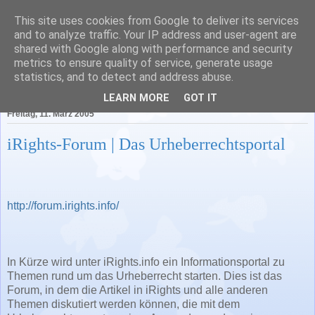
This site uses cookies from Google to deliver its services
Literatur in Baden-
and to analyze traffic. Your IP address and user-agent are
shared with Google along with performance and security
Württemberg
metrics to ensure quality of service, generate usage
statistics, and to detect and address abuse.
LEARN MORE
GOT IT
Freitag, 11. März 2005
iRights-Forum | Das Urheberrechtsportal
http://forum.irights.info/
In Kürze wird unter iRights.info ein Informationsportal zu
Themen rund um das Urheberrecht starten. Dies ist das
Forum, in dem die Artikel in iRights und alle anderen
Themen diskutiert werden können, die mit dem