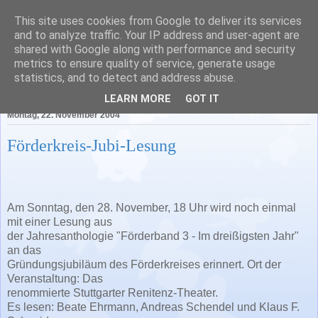
This site uses cookies from Google to deliver its services
Literatur in Baden-
and to analyze traffic. Your IP address and user-agent are
shared with Google along with performance and security
Württemberg
metrics to ensure quality of service, generate usage
statistics, and to detect and address abuse.
LEARN MORE
GOT IT
Montag, 22. November 2004
Förderkreis-Jubi-Lesung
Am Sonntag, den 28. November, 18 Uhr wird noch einmal
mit einer Lesung aus
der Jahresanthologie "Förderband 3 - Im dreißigsten Jahr"
an das
Gründungsjubiläum des Förderkreises erinnert. Ort der
Veranstaltung: Das
renommierte Stuttgarter Renitenz-Theater.
Es lesen: Beate Ehrmann, Andreas Schendel und Klaus F.