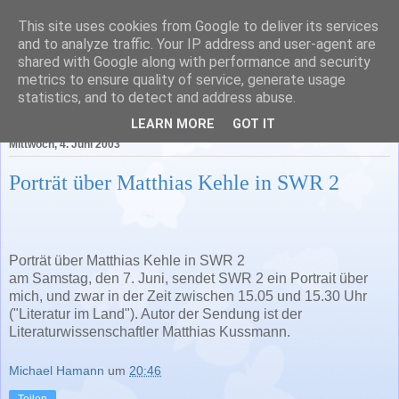
This site uses cookies from Google to deliver its services
Literatur in Baden-
and to analyze traffic. Your IP address and user-agent are
shared with Google along with performance and security
Württemberg
metrics to ensure quality of service, generate usage
statistics, and to detect and address abuse.
LEARN MORE
GOT IT
Mittwoch, 4. Juni 2003
Porträt über Matthias Kehle in SWR 2
Porträt über Matthias Kehle in SWR 2
am Samstag, den 7. Juni, sendet SWR 2 ein Portrait über
mich, und zwar in der Zeit zwischen 15.05 und 15.30 Uhr
("Literatur im Land"). Autor der Sendung ist der
Literaturwissenschaftler Matthias Kussmann.
Michael Hamann
um
20:46
Teilen