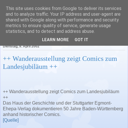
This site uses cookies from Google to deliver its services
Literatur in Baden-
and to analyze traffic. Your IP address and user-agent are
shared with Google along with performance and security
Württemberg
metrics to ensure quality of service, generate usage
statistics, and to detect and address abuse.
LEARN MORE
GOT IT
Dienstag, 9. April 2002
++ Wanderausstellung zeigt Comics zum
Landesjubiläum ++
++ Wanderausstellung zeigt Comics zum Landesjubiläum
++
Das Haus der Geschichte und der Stuttgarter Egmont-
Ehepa-Verlag dokumentieren 50 Jahre Baden-Württemberg
anhand historischer Comics.
[Quelle]