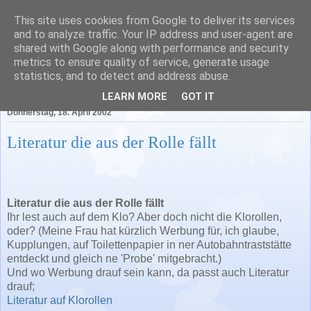
This site uses cookies from Google to deliver its services
Literatur in Baden-
and to analyze traffic. Your IP address and user-agent are
shared with Google along with performance and security
Württemberg
metrics to ensure quality of service, generate usage
statistics, and to detect and address abuse.
LEARN MORE
GOT IT
Donnerstag, 18. April 2002
Literatur die aus der Rolle fällt
Literatur die aus der Rolle fällt
Ihr lest auch auf dem Klo? Aber doch nicht die Klorollen,
oder? (Meine Frau hat kürzlich Werbung für, ich glaube,
Kupplungen, auf Toilettenpapier in ner Autobahntraststätte
entdeckt und gleich ne 'Probe' mitgebracht.)
Und wo Werbung drauf sein kann, da passt auch Literatur
drauf;
Literatur auf Klorollen