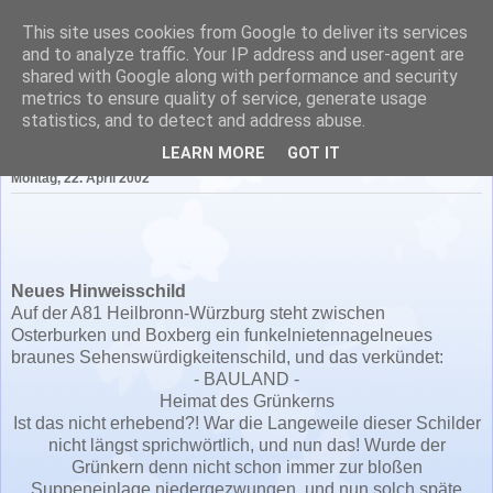
This site uses cookies from Google to deliver its services
Literatur in Baden-
and to analyze traffic. Your IP address and user-agent are
shared with Google along with performance and security
Württemberg
metrics to ensure quality of service, generate usage
statistics, and to detect and address abuse.
LEARN MORE
GOT IT
Montag, 22. April 2002
Neues Hinweisschild
Auf der A81 Heilbronn-Würzburg steht zwischen
Osterburken und Boxberg ein funkelnietennagelneues
braunes Sehenswürdigkeitenschild, und das verkündet:
- BAULAND -
Heimat des Grünkerns
Ist das nicht erhebend?! War die Langeweile dieser Schilder
nicht längst sprichwörtlich, und nun das! Wurde der
Grünkern denn nicht schon immer zur bloßen
Suppeneinlage niedergezwungen, und nun solch späte