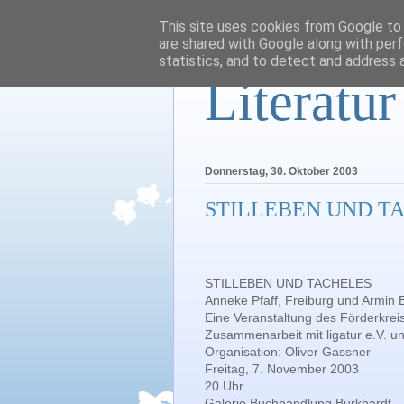
This site uses cookies from Google to d
are shared with Google along with perf
statistics, and to detect and address 
Literatu
Donnerstag, 30. Oktober 2003
STILLEBEN UND TACH
STILLEBEN UND TACHELES
Anneke Pfaff, Freiburg und Armin E
Eine Veranstaltung des Förderkreis
Zusammenarbeit mit ligatur e.V. u
Organisation: Oliver Gassner
Freitag, 7. November 2003
20 Uhr
Galerie Buchhandlung Burkhardt