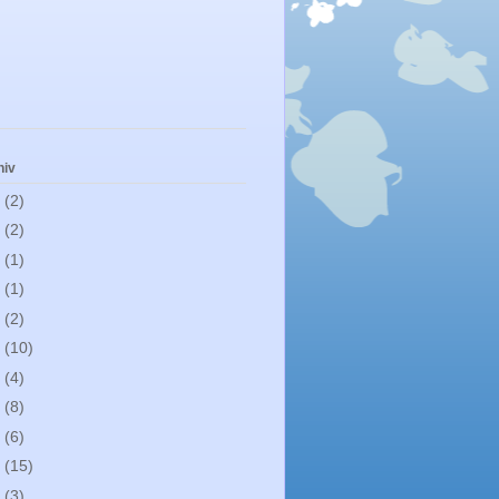
hiv
1
(2)
0
(2)
9
(1)
8
(1)
7
(2)
6
(10)
5
(4)
4
(8)
3
(6)
2
(15)
0
(3)