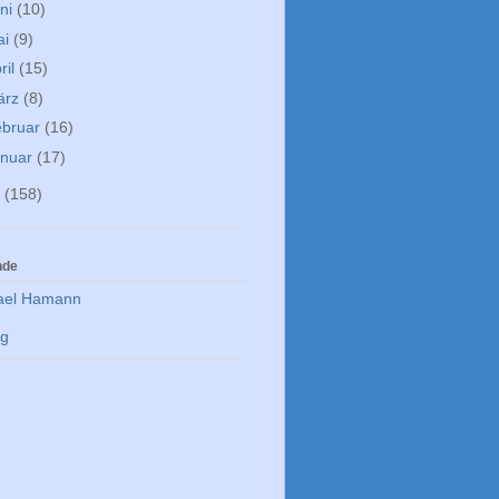
ni
(10)
ai
(9)
ril
(15)
ärz
(8)
ebruar
(16)
anuar
(17)
2
(158)
nde
ael Hamann
rg