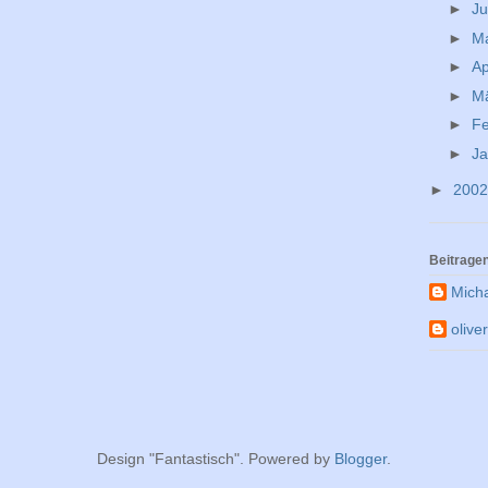
►
Ju
►
M
►
Ap
►
M
►
F
►
J
►
200
Beitrage
Mich
olive
Design "Fantastisch". Powered by
Blogger
.