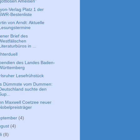
gottlosen Ameisen"
kyon-Verlag Platz 1 der
SWR-Bestenliste
tin von Arndt: Aktuelle
Lesungstermine
fener Brief des
Westfälischen
Literaturbüros in ...
hterduell
ipendien des Landes Baden-
Württemberg
rlsruher Lesefrühstück
s Dümmste vom Dummen:
Deutschland suchte den
Sup...
hn Maxwell Coetzee neuer
Nobelpreisträger
eptember
(4)
ugust
(4)
li
(8)