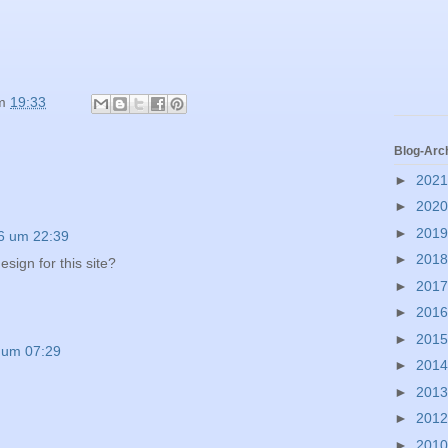
m
19:33
Blog-Arc
►
202
►
202
►
201
6 um 22:39
►
201
sign for this site?
►
201
►
201
►
201
 um 07:29
►
201
►
201
►
201
►
201