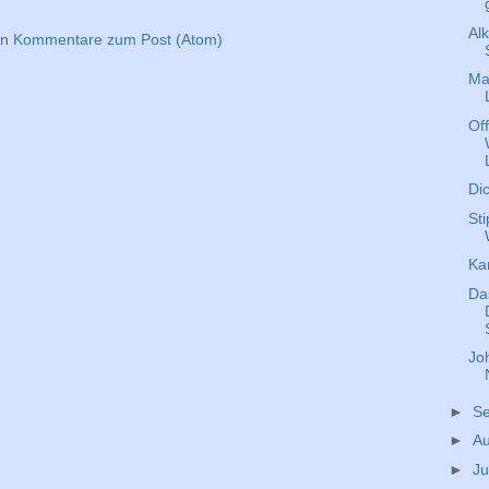
Al
en
Kommentare zum Post (Atom)
Mar
Of
Dic
St
Ka
Da
Jo
►
S
►
A
►
Ju