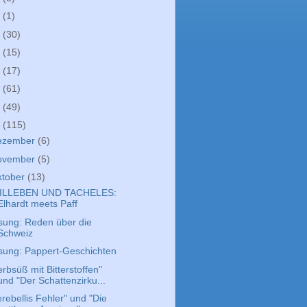
9
(1)
8
(30)
7
(15)
6
(17)
5
(61)
4
(49)
3
(115)
ezember
(6)
ovember
(5)
ktober
(13)
ILLEBEN UND TACHELES:
Elhardt meets Paff
sung: Reden über die
Schweiz
sung: Pappert-Geschichten
rbsüß mit Bitterstoffen"
und "Der Schattenzirku...
rebellis Fehler" und "Die