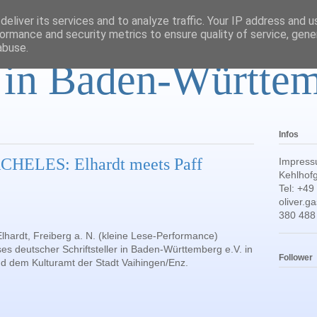
eliver its services and to analyze traffic. Your IP address and 
ormance and security metrics to ensure quality of service, gen
abuse.
r in Baden-Württe
Infos
ELES: Elhardt meets Paff
Impress
Kehlhofg
Tel: +49
oliver.
380 488
lhardt, Freiberg a. N. (kleine Lese-Performance)
es deutscher Schriftsteller in Baden-Württemberg e.V. in
Follower
nd dem Kulturamt der Stadt Vaihingen/Enz.