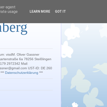
user-agent
erate usage
LEARN MORE
GOT IT
mberg
um: visdM. Oliver Gassner
artenstraße 6a 78256 Steißlingen
 179 2972342 Mail:
gassner@gmail.com UST-ID: DE 260
 ***
Datenschutzerklärung
***