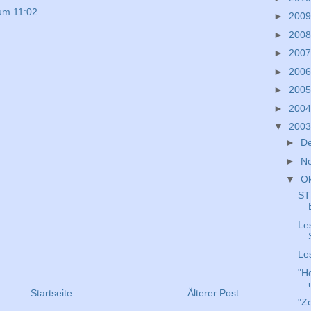
um 11:02
►
200
►
200
►
200
►
200
►
200
►
200
▼
200
►
D
►
N
▼
O
ST
Le
Le
"He
Startseite
Älterer Post
"Ze