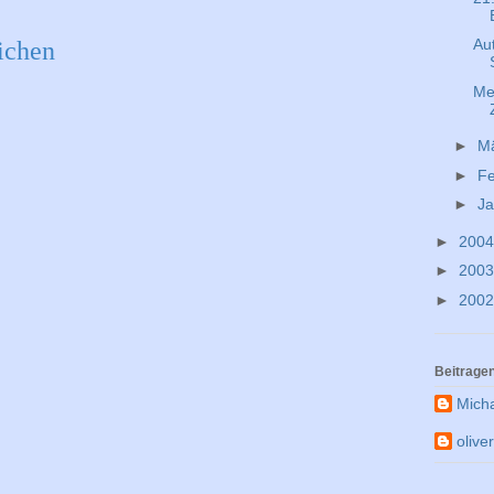
Au
ichen
Mei
►
M
►
F
►
J
►
200
►
200
►
200
Beitrage
Mich
olive