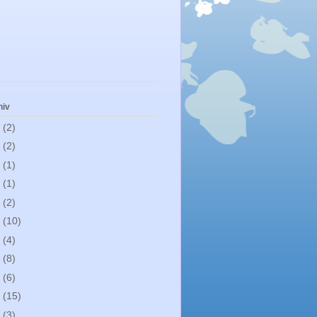
hiv
1
(2)
0
(2)
9
(1)
8
(1)
7
(2)
6
(10)
5
(4)
4
(8)
3
(6)
2
(15)
0
(3)