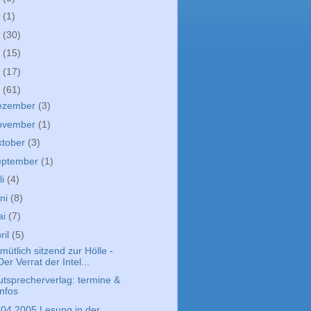
9
(1)
8
(30)
7
(15)
6
(17)
5
(61)
ezember
(3)
ovember
(1)
ktober
(3)
eptember
(1)
li
(4)
ni
(8)
ai
(7)
ril
(5)
ütlich sitzend zur Hölle -
Der Verrat der Intel...
utsprecherverlag: termine &
infos
.04.2005 Lesung in der