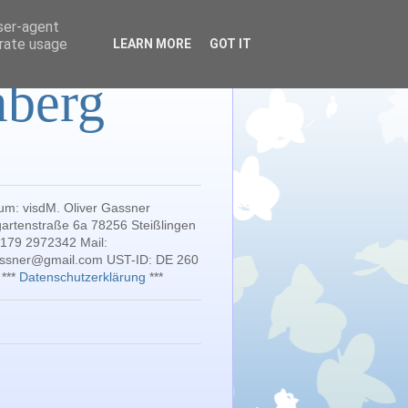
user-agent
erate usage
LEARN MORE
GOT IT
mberg
um: visdM. Oliver Gassner
artenstraße 6a 78256 Steißlingen
 179 2972342 Mail:
gassner@gmail.com UST-ID: DE 260
 ***
Datenschutzerklärung
***