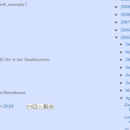
rift „exempla“)
►
200
►
200
►
200
►
200
▼
200
►
D
►
N
►
O
30 Uhr in der Stadtbücherei
►
S
►
Ju
►
Ju
►
M
und Abendkasse
▼
Ap
Gem
m
19:04
La
21