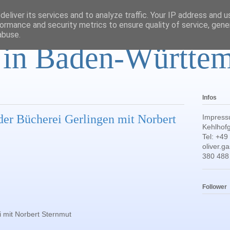
eliver its services and to analyze traffic. Your IP address and 
ormance and security metrics to ensure quality of service, gen
abuse.
r in Baden-Württe
Infos
der Bücherei Gerlingen mit Norbert
Impress
Kehlhofg
Tel: +49
oliver.
380 488
Follower
 mit Norbert Sternmut