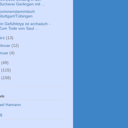
Bücherei Gerlingen mit ...
torinnenstammtisch
Stuttgart/Tübingen
n Gefühlstyp ist archaisch -
Zum Tode von Saul ...
ärz
(13)
ebruar
(12)
anuar
(4)
4
(49)
3
(115)
2
(158)
nde
ael Hamann
rg