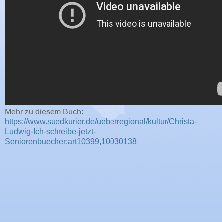
Mehr zu diesem Buch:
https://www.suedkurier.de/ueberregional/kultur/Christa-
Ludwig-Ich-schreibe-jetzt-
Seniorenbuecher;art10399,10030138