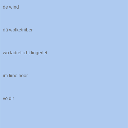
de wind
dä wolketriiber
wo fädreliicht fingerlet
im fiine hoor
vo dir