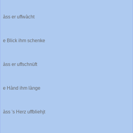
àss er uffwàcht
e Blick ihm schenke
àss er uffschnüft
e Hànd ihm lànge
àss 's Herz uffbliehjt