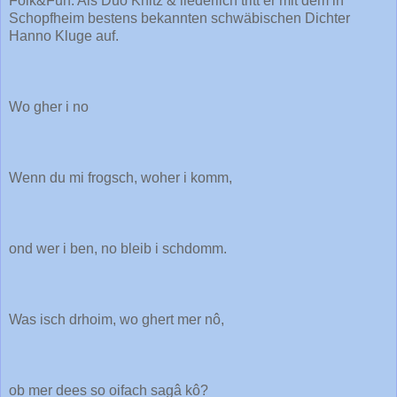
Folk&Fun. Als Duo Knitz & liederlich tritt er mit dem in
Schopfheim bestens bekannten schwäbischen Dichter
Hanno Kluge auf.
Wo gher i no
Wenn du mi frogsch, woher i komm,
ond wer i ben, no bleib i schdomm.
Was isch drhoim, wo ghert mer nô,
ob mer dees so oifach sagâ kô?