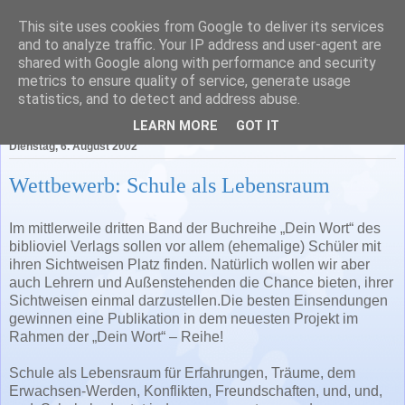
This site uses cookies from Google to deliver its services
Literatur in Baden-
and to analyze traffic. Your IP address and user-agent are
shared with Google along with performance and security
Württemberg
metrics to ensure quality of service, generate usage
statistics, and to detect and address abuse.
LEARN MORE
GOT IT
Dienstag, 6. August 2002
Wettbewerb: Schule als Lebensraum
Im mittlerweile dritten Band der Buchreihe „Dein Wort“ des
biblioviel Verlags sollen vor allem (ehemalige) Schüler mit
ihren Sichtweisen Platz finden. Natürlich wollen wir aber
auch Lehrern und Außenstehenden die Chance bieten, ihrer
Sichtweisen einmal darzustellen.Die besten Einsendungen
gewinnen eine Publikation in dem neuesten Projekt im
Rahmen der „Dein Wort“ – Reihe!
Schule als Lebensraum für Erfahrungen, Träume, dem
Erwachsen-Werden, Konflikten, Freundschaften, und, und,