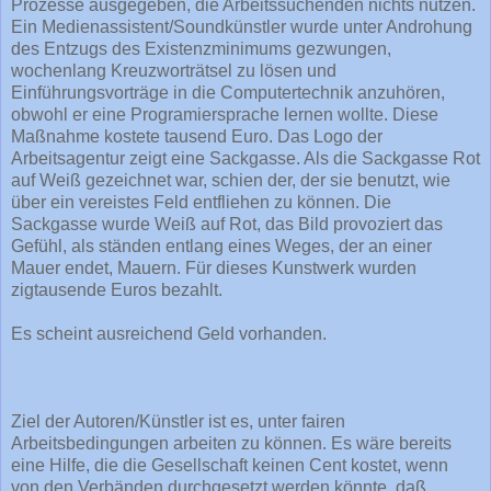
Prozesse ausgegeben, die Arbeitssuchenden nichts nutzen.
Ein Medienassistent/Soundkünstler wurde unter Androhung
des Entzugs des Existenzminimums gezwungen,
wochenlang Kreuzworträtsel zu lösen und
Einführungsvorträge in die Computertechnik anzuhören,
obwohl er eine Programiersprache lernen wollte. Diese
Maßnahme kostete tausend Euro. Das Logo der
Arbeitsagentur zeigt eine Sackgasse. Als die Sackgasse Rot
auf Weiß gezeichnet war, schien der, der sie benutzt, wie
über ein vereistes Feld entfliehen zu können. Die
Sackgasse wurde Weiß auf Rot, das Bild provoziert das
Gefühl, als ständen entlang eines Weges, der an einer
Mauer endet, Mauern. Für dieses Kunstwerk wurden
zigtausende Euros bezahlt.
Es scheint ausreichend Geld vorhanden.
Ziel der Autoren/Künstler ist es, unter fairen
Arbeitsbedingungen arbeiten zu können. Es wäre bereits
eine Hilfe, die die Gesellschaft keinen Cent kostet, wenn
von den Verbänden durchgesetzt werden könnte, daß