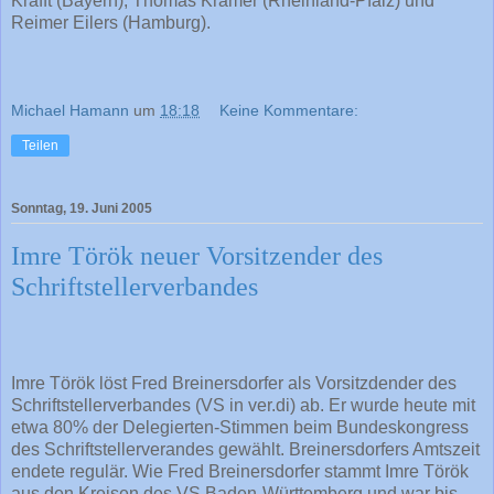
Krafft (Bayern), Thomas Krämer (Rheinland-Pfalz) und
Reimer Eilers (Hamburg).
Michael Hamann
um
18:18
Keine Kommentare:
Teilen
Sonntag, 19. Juni 2005
Imre Török neuer Vorsitzender des
Schriftstellerverbandes
Imre Török löst Fred Breinersdorfer als Vorsitzdender des
Schriftstellerverbandes (VS in ver.di) ab. Er wurde heute mit
etwa 80% der Delegierten-Stimmen beim Bundeskongress
des Schriftstellerverandes gewählt. Breinersdorfers Amtszeit
endete regulär. Wie Fred Breinersdorfer stammt Imre Török
aus den Kreisen des VS Baden-Württemberg und war bis