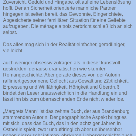
Zuversicht, Geduld und Hingabe, oft auf eine Lebenslösung
hofft. Der an Sicherheit orientierte männliche Partner
hingegen ist selten bereit, das Gewohnte, Eingerichtete,
Abgesicherte seiner familiären Situation für eine Geliebte
aufzugeben. Die ménage a trois zerbricht schließlich an sich
selbst.
Das alles mag sich in der Realität einfacher, geradliniger,
vielleicht
auch weniger obsessiv zutragen als in dieser kunstvoll
gestrickten, genauso dramatischen wie skurrilen
Romangeschichte. Aber gerade dieses von der Autorin
raffiniert gesponnene Geflecht aus Gewalt und Zärtlichkeit,
Erpressung und Willfährigkeit, Hörigkeit und Überdruß
bindet den Leser unausweichlich in die Handlung ein und
lässt ihn bis zum überraschenden Ende nicht wieder los.
„Margrets Mann“ ist das zehnte Buch, der aus Brandenburg
stammenden Autorin. Der geographische Aspekt bringt es
mit sich, dass das Buch, das in den achtziger Jahren in
Ostberlin spielt, zwar unaufdringlich aber unübersehbar
neben dieser sehr intimen, obskuren Liebesgeschichte auch