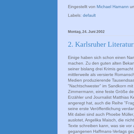
Eingestellt von
Michael Hamann
u
Labels:
default
Montag, 24. Juni 2002
2. Karlsruher Literatu
Einige haben sich schon einen N
machen. Zu den guten alten Bekan
seiner bislang drei Krimis gemacht 
mittlerweile als versierte Romans
Medien produzierende Tausendsa
”Nachtschwester” im Sandkorn mit E
Zimmermann, eine feste Größe der K
Erzähler und Journalist Matthias Ke
angeregt hat, auch die Reihe ”Fr
seine erste Veröffentlichung verda
Mit dabei sind auch Phoebe Müller,
auslotet, Angelika Maisch, die nic
Texte schreiben kann, was sie vor 
gegangenen Haffmans-Verlags geze