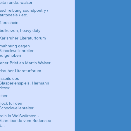
eite runde: walser
sschreibung soundpoetry /
lautpoesie / etc.
K erscheint
belkerzen, heavy duty
Karlsruher Literaturforum
mahnung gegen
Schockwellenreiter
aufgehoben
fener Brief an Martin Walser
rlsruher Literaturforum
esseits des
Glasperlenspiels. Hermann
Hesse
cher
hock für den
Schockwellenreiter
roin in Weißwürsten -
Schreibende vom Bodensee
p...