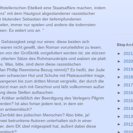
ftstellerischen Eitelkeit eine Staatsaffäre machen, indem
ikers" mit dem Hautgout abgestandener rassistischer
n blutenden Sebastian der tiefempfundenen
ielen, immer nur spielen und andere die todernsten
en: Es widert uns an. "
 Gehässigkeit zeigt nur eines: diese beiden sich
Blog-Arc
waren nicht gewillt, den Roman vorurteilsfrei zu lesen;
n von der Großkritik vorgefuttert worden ist; sie stürzen
►
202
n zitierten Sätze des Rohmanuskripts und walzen sie platt
►
202
. Was, bitte, sind denn diese rassistischen
►
201
 Jan Phillip Reemtsma Bezug nimmt)? Es heißt, der Jude
einen schwarzen Hut und Schuhe mit Plateausohlen trage,
►
201
wangeren bis zum dritten Monat vergreife, der durch die
►
201
stürzt man sich mit Geschrei und läßt vollkommen außer
g diese Stellen auftauchen.
►
201
Kritiker anläßlich der Beerdigung des Verlegers Pilgrim
►
201
erden? Ist also fortan jedem text, in dem ein
►
201
on antisemitisch?
Zerrbild des jüdischen Menschen? Also bitte, ja!
►
201
ei betrunkene Autoren unterhalten sich in einer
►
201
ner, dem EK übel mitgespielt hat, äußert dabei diese
emitisch?
►
201