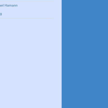
ael Hamann
rg