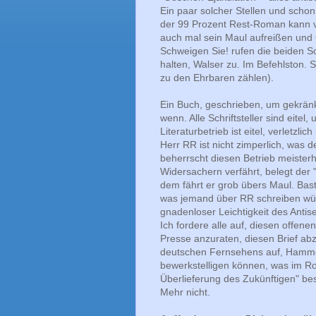
Ein paar solcher Stellen und schon 
der 99 Prozent Rest-Roman kann v
auch mal sein Maul aufreißen und G
Schweigen Sie! rufen die beiden Sch
halten, Walser zu. Im Befehlston. S
zu den Ehrbaren zählen).
Ein Buch, geschrieben, um gekränkte
wenn. Alle Schriftsteller sind eitel, 
Literaturbetrieb ist eitel, verletzli
Herr RR ist nicht zimperlich, was d
beherrscht diesen Betrieb meisterha
Widersachern verfährt, belegt der "
dem fährt er grob übers Maul. Bas
was jemand über RR schreiben würde
gnadenloser Leichtigkeit des Antise
Ich fordere alle auf, diesen offen
Presse anzuraten, diesen Brief abz
deutschen Fernsehens auf, Hammer
bewerkstelligen können, was im Ro
Überlieferung des Zukünftigen" be
Mehr nicht.