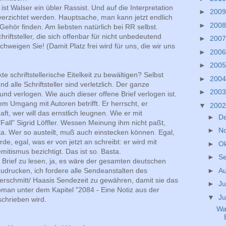
ist Walser ein übler Rassist. Und auf die Interpretation
►
200
erzichtet werden. Hauptsache, man kann jetzt endlich
►
200
ehör finden. Am liebsten natürlich bei RR selbst.
riftsteller, die sich offenbar für nicht unbedeutend
►
200
chweigen Sie! (Damit Platz frei wird für uns, die wir uns
►
200
►
200
 schriftstellerische Eitelkeit zu bewältigen? Selbst
►
200
und alle Schriftsteller sind verletzlich. Der ganze
►
200
ch und verlogen. Wie auch dieser offene Brief verlogen ist.
em Umgang mit Autoren betrifft. Er herrscht, er
▼
200
ft, wer will das ernstlich leugnen. Wie er mit
►
D
Fall" Sigrid Löffler. Wessen Meinung ihm nicht paßt,
►
N
ta. Wer so austeilt, muß auch einstecken können. Egal,
, egal, was er von jetzt an schreibt: er wird mit
►
O
mitismus bezichtigt. Das ist so. Basta.
►
S
en Brief zu lesen, ja, es wäre der gesamten deutschen
►
A
udrucken, ich fordere alle Sendeanstalten des
schmitt/ Haasis Sendezeit zu gewähren, damit sie das
►
Ju
man unter dem Kapitel "2084 - Eine Notiz aus der
▼
Ju
schrieben wird.
Wa