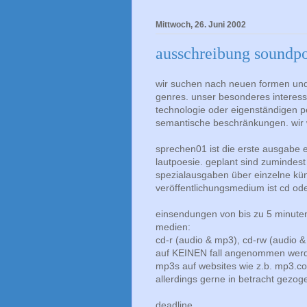
Mittwoch, 26. Juni 2002
ausschreibung soundpoe
wir suchen nach neuen formen und
genres. unser besonderes interesse
technologie oder eigenständigen 
semantische beschränkungen. wir w
sprechen01 ist die erste ausgabe 
lautpoesie. geplant sind zumindest
spezialausgaben über einzelne kü
veröffentlichungsmedium ist cd oder 
einsendungen von bis zu 5 minuten
medien:
cd-r (audio & mp3), cd-rw (audio & 
auf KEINEN fall angenommen werde
mp3s auf websites wie z.b. mp3.
allerdings gerne in betracht gezog
deadline