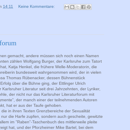
m
14:11
Keine Kommentare:
rforum
amen gemacht, andere müssen sich noch einen Namen
nten zählen Wolfgang Burger, der Karlsruhe zum Tatort
hat, Katja Henkel, die frühere Welle-Moderatorin, die
chreiberin bundesweit wahrgenommen wird, der in vielen
ssa Thomas Rübenacker, dessen Bühnenstück
rfolg über die Bühne ging, der Ettlinger Ulrich
arlsruher Literatur seit drei Jahrzehnten, der Lyriker,
hle, der nicht nur das Karlsruher Literaturforum mit
agmente”, der manch einer der teilnehmenden Autoren
nkt, hat er aus der Taufe gehoben.
 die in ihren Texten Grenzbereiche der Sexualität
ht nur die Harfe zupfen, sondern auch gescheite, gewitzte
allem im ”Raben”-Taschenbuch des mittlerweile pleite
igt hat, und der Pforzheimer Mike Bartel, bei dem