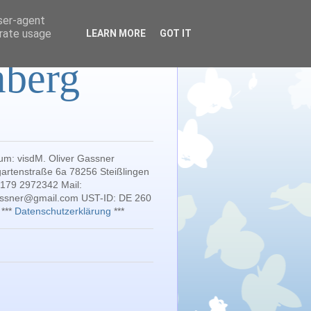
user-agent
erate usage
LEARN MORE
GOT IT
mberg
um: visdM. Oliver Gassner
artenstraße 6a 78256 Steißlingen
 179 2972342 Mail:
gassner@gmail.com UST-ID: DE 260
 ***
Datenschutzerklärung
***