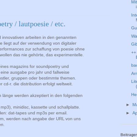
Mit
Int
try / lautpoesie / etc.
Gu
Wa
 innovativen arbeiten in den genannten
 liegt auf der verwendung von digitaler
Gi
performances zur schaffung von poesie ohne
++
ollen das nie gehörte, das experimentelle.
ba
eines magazins for soundpoetry und
 eine ausgabe pro jahr und fallweise
Ar
nstler, gruppen oder bestimmte themen.
Lit
cd-r. die distribution erfolgt weltweit.
He
 länge werden akzeptiert in den folgenden
►
M
mp3), minidisc, kassette und schallplatte.
n: dat-tapes und mp3s per email.
►
Ap
com, werden nach angabe der URL von uns
en.
Beitrage