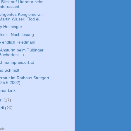
 Blick auf Literatur sehr
interessant
elligentes Konglomerat -
Martin Walser: "Tod ei...
y Helminger
lser - Nachtlesung
b endlich Friedman!
 Ansturm beim Tübinger
Bücherfest ++
chmannpreis.orf.at
no Schmidt
eratur im Rathaus Stuttgart
(25.6.2002)
iner Link
ai
(17)
ril
(26)
nde