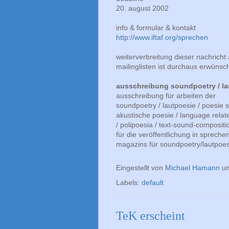
20. august 2002
info & formular & kontakt
http://www.iftaf.org/sprechen
weiterverbreitung dieser nachricht
mailinglisten ist durchaus erwünsch
ausschreibung soundpoetry / lau
ausschreibung für arbeiten der
soundpoetry / lautpoesie / poesie s
akustische poesie / language relate
/ polipoesia / text-sound-composi
für die veröffentlichung in sprec
magazins für soundpoetry/lautpoes
Eingestellt von
Michael Hamann
u
Labels:
default
TeK erscheint