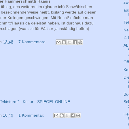
er Hammerschmitt/ Haasis
zw
 Litblog; des weiteren im (glaube ich) Schwäbischen
au
 bezeichnenderweise heißt, bislang werde auf diesen
nd der Kollegen geschwiegen. Mit Recht! möchte man
Te
mitt/Haasis da geleistet haben, ist durchaus dazu
schlagen (was sie für Walser ja inständig hoffen).
Ne
2. 
m
13:48
7 Kommentare:
Ab
Of
Ka
Di
Bü
Sc
Affektsturm" - Kultur - SPIEGEL ONLINE
He
m
16:49
1 Kommentar: