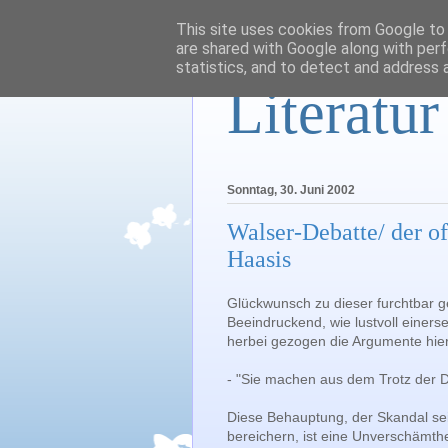
This site uses cookies from Google to d
are shared with Google along with perf
statistics, and to detect and address 
Literatu
Sonntag, 30. Juni 2002
Walser-Debatte/ der o
Haasis
Glückwunsch zu dieser furchtbar g
Beeindruckend, wie lustvoll einers
herbei gezogen die Argumente hier
- "Sie machen aus dem Trotz der 
Diese Behauptung, der Skandal sei
bereichern, ist eine Unverschämthe