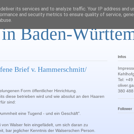
eliver its services and to analyze traffic. Your IP address and 
ormance and security metrics to ensure quality of service, gen
abuse.
r in Baden-Württe
Infos
ffene Brief v. Hammerschmitt/
Impress
Kehlhofg
Tel: +49
oliver.
elungenen Form öffentlicher Hinrichtung.
380 488
eits diese betrieben wird und wie absolut an den Haaren
für sind:
Follower
Dummheit eine Tugend - und ein Geschäft".
 von Walser fein eingefädelt, um sich daran zu
it, bar jeglicher Kenntnis der Walserschen Person.