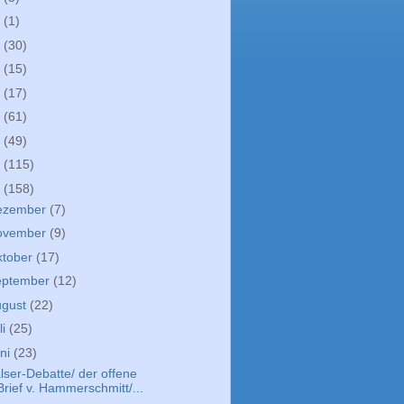
9
(1)
8
(30)
7
(15)
6
(17)
5
(61)
4
(49)
3
(115)
2
(158)
ezember
(7)
ovember
(9)
ktober
(17)
eptember
(12)
ugust
(22)
li
(25)
ni
(23)
lser-Debatte/ der offene
Brief v. Hammerschmitt/...