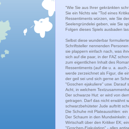
"Wie Sie aus Ihrer gekränkten schri
Sie ein Nichts wie "Tod eines Krit
Ressentiments würzen, wie Sie de
Seelengründelei geben, wie Sie sp
Folgen dieses Spiels ausbaden lass
Selbst diese wunderbar formulierte
Schriftsteller nennenden Personen 
sie plappern einfach nach, was ihne
sich auf die paar, in der FAZ scho
zum eigentlichen Inhalt des Romans
Ressentiments (auf die u. a. auch
werde zerzeichnet als Figur, die 
der geil sei und sich gerne an Sch
"Goschen ejakuliere" usw. Darauf 
Acht, in welchem Textzusammenhan
Der schwarze Hut: er wird von dem 
getragen. Darf das nicht erwähnt w
schwarzbehüteter Jude auftritt sch
Die Schuhe mit Plateausohlen: ein 
Der Schaum in den Mundwinkeln: zw
Wirtschaft über den Kritiker EK; ei
"Goschen-Ejakulation" - alles antis