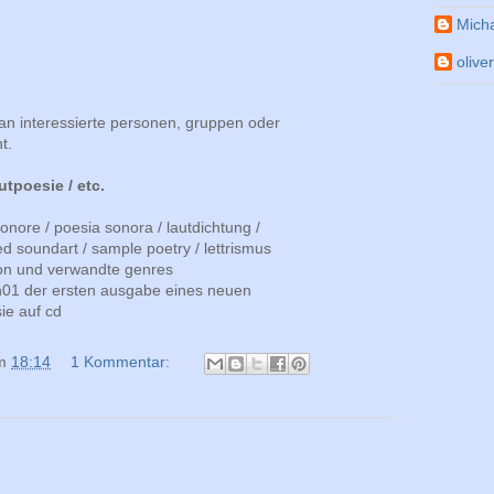
Mich
olive
 an interessierte personen, gruppen oder
t.
tpoesie / etc.
onore / poesia sonora / lautdichtung /
d soundart / sample poetry / lettrismus
tion und verwandte genres
hen01 der ersten ausgabe eines neuen
ie auf cd
m
18:14
1 Kommentar: