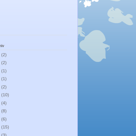
hiv
1
(2)
0
(2)
9
(1)
8
(1)
7
(2)
6
(10)
5
(4)
4
(8)
3
(6)
2
(15)
0
(3)