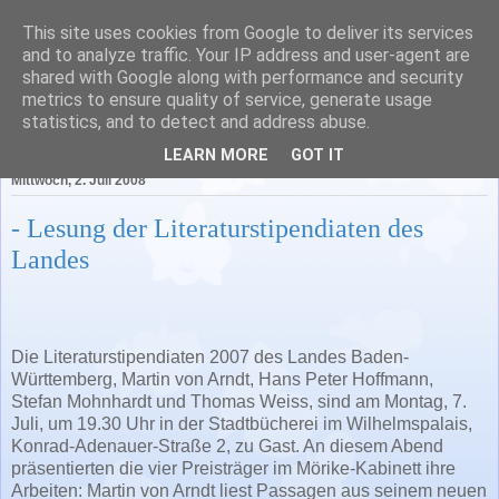
This site uses cookies from Google to deliver its services
Literatur in Baden-
and to analyze traffic. Your IP address and user-agent are
shared with Google along with performance and security
Württemberg
metrics to ensure quality of service, generate usage
statistics, and to detect and address abuse.
LEARN MORE
GOT IT
Mittwoch, 2. Juli 2008
- Lesung der Literaturstipendiaten des
Landes
Die Literaturstipendiaten 2007 des Landes Baden-
Württemberg, Martin von Arndt, Hans Peter Hoffmann,
Stefan Mohnhardt und Thomas Weiss, sind am Montag, 7.
Juli, um 19.30 Uhr in der Stadtbücherei im Wilhelmspalais,
Konrad-Adenauer-Straße 2, zu Gast. An diesem Abend
präsentierten die vier Preisträger im Mörike-Kabinett ihre
Arbeiten: Martin von Arndt liest Passagen aus seinem neuen