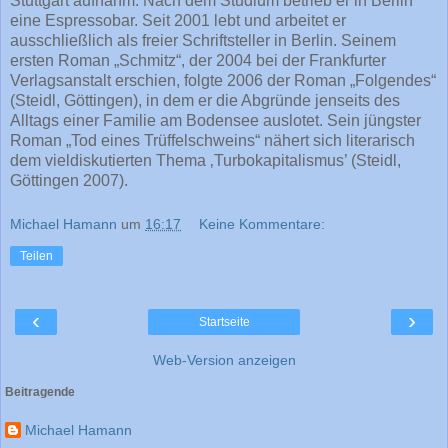
Stuttgart aufnahm. Nach dem Studium betrieb er in Berlin
eine Espressobar. Seit 2001 lebt und arbeitet er
ausschließlich als freier Schriftsteller in Berlin. Seinem
ersten Roman „Schmitz“, der 2004 bei der Frankfurter
Verlagsanstalt erschien, folgte 2006 der Roman „Folgendes“
(Steidl, Göttingen), in dem er die Abgründe jenseits des
Alltags einer Familie am Bodensee auslotet. Sein jüngster
Roman „Tod eines Trüffelschweins“ nähert sich literarisch
dem vieldiskutierten Thema ‚Turbokapitalismus’ (Steidl,
Göttingen 2007).
Michael Hamann
um
16:17
Keine Kommentare:
Teilen
‹
›
Startseite
Web-Version anzeigen
Beitragende
Michael Hamann