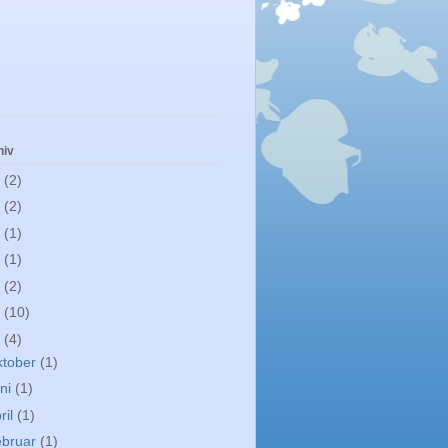
hiv
1
(2)
0
(2)
9
(1)
8
(1)
7
(2)
6
(10)
5
(4)
ktober
(1)
ni
(1)
ril
(1)
ebruar
(1)