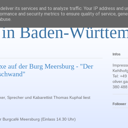
eliver its services and to analyze traffic. Your IP address and 
ormance and security metrics to ensure quality of service, gen
abuse.
r in Baden-Württe
Infos
ixe auf der Burg Meersburg - "Der
Impress
Kehlhofg
rschwand"
Tel: +49
oliver.
380 488
ker, Sprecher und Kabarettist Thomas Kuphal liest
Follower
r Burgcafé Meersburg (Einlass 14.30 Uhr)