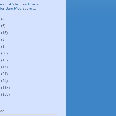
eratur-Café: Jour Fixe auf
der Burg Meersburg ...
4
(8)
3
(6)
2
(15)
0
(3)
9
(1)
8
(30)
7
(15)
6
(17)
5
(61)
4
(49)
3
(115)
2
(158)
nde