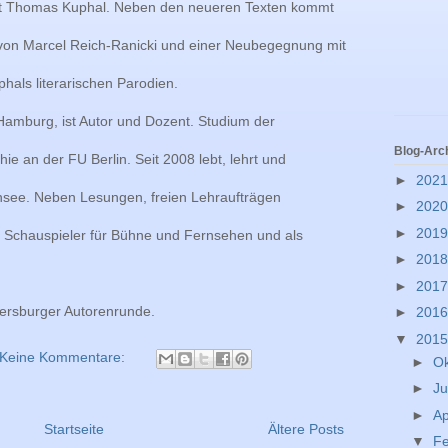
t Thomas Kuphal. Neben den neueren Texten kommt
von Marcel Reich-Ranicki und einer Neubegegnung mit
phals literarischen Parodien.
amburg, ist Autor und Dozent. Studium der
Blog-Arc
hie an der FU Berlin. Seit 2008 lebt, lehrt und
►
202
nsee. Neben Lesungen, freien Lehraufträgen
►
202
►
201
s Schauspieler für Bühne und Fernsehen und als
►
201
►
201
eersburger Autorenrunde.
►
201
▼
201
Keine Kommentare:
►
O
►
Ju
►
Ap
Startseite
Ältere Posts
▼
F