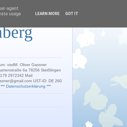
user-agent
erate usage
LEARN MORE
GOT IT
mberg
um: visdM. Oliver Gassner
artenstraße 6a 78256 Steißlingen
 179 2972342 Mail:
gassner@gmail.com UST-ID: DE 260
 ***
Datenschutzerklärung
***