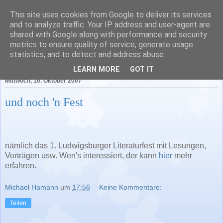
This site uses cookies from Google to deliver its services
Literatur in Baden-
and to analyze traffic. Your IP address and user-agent are
shared with Google along with performance and security
Württemberg
metrics to ensure quality of service, generate usage
statistics, and to detect and address abuse.
LEARN MORE
GOT IT
Mittwoch, 10. Oktober 2007
und noch 'n Fest
nämlich das 1. Ludwigsburger Literaturfest mit Lesungen,
Vorträgen usw. Wen's interessiert, der kann
hier
mehr
erfahren.
Michael Hamann
um
17:56
Keine Kommentare:
Teilen