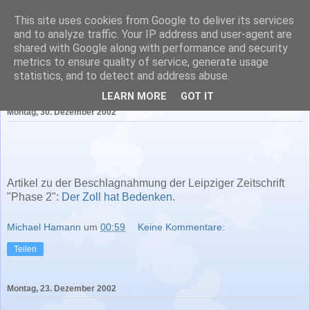
This site uses cookies from Google to deliver its services
Literatur in Baden-
and to analyze traffic. Your IP address and user-agent are
shared with Google along with performance and security
Württemberg
metrics to ensure quality of service, generate usage
statistics, and to detect and address abuse.
LEARN MORE
GOT IT
Montag, 30. Dezember 2002
Artikel zu der Beschlagnahmung der Leipziger Zeitschrift
"Phase 2":
Der Zoll hat Bedenken
.
Michael Hamann
um
00:59
Keine Kommentare:
Teilen
Montag, 23. Dezember 2002