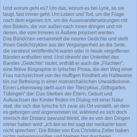
Und worum geht es? Um das, worum es bei Lyrik, so sie
taugt, fast immer geht: Um Leben und Tod, um die Frage
nach dem eigenen Ich, um die Auseinandersetzungen mit
den Bildern, die von außen nach innen dringen und mit
denen, die vom Inneren in Äußere projiziert werden.
Das Bändchen versammelt die neuren Gedichte und stellt
ihnen Gedichtzyklen aus der Vergangenheit an die Seite,
die verstreut veröffentlicht waren oder in heute vergriffenen
Bänden enthalten sind. Und obwohl der Untertitel des
Bandes „Gedichte“ lautet, enthält er auch die „Fluchten“,
eine fiktive Biographie in lyrischer Prosa, die den Weg einer
Frau nachzeichnet von der muffigen Kindheit als Halbwaise
bis zur Befreiung in einer matriarchalischen Urwaldkolonie.
Einen Lebensweg stellt auch der Titelzyklus „Stiftsgarten,
Tübingen“ dar: Das Sterben der Eltern, Geburt und
Aufwachsen der Kinder finden im Dialog mit einer Natur
statt, die sich das lyrische Ich zwar als Ort vorstellt, an dem
es geborgen und angenommen ist, während es sich doch
ironisch der Distanz bewusst bleibt, die es von den Dingen
immer haben wird: „ich bin so frei sagt der neckar/er kann
nicht sprechen“. Die Bilder von Eva Christina Zeller haben
nichts geheimnisvolles und bleiben fast durchweg