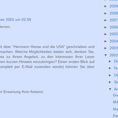
►
200
►
200
ber 2002 um 02:58
►
200
erren,
►
200
►
200
►
200
beit über "Hermann Hesse und die USA" geschrieben und
►
200
machen. Welche Möglichkeiten bieten sich, denken Sie,
▼
200
es zu Ihrem Angebot, zu den Interessen Ihrer Leser
►
D
nen kurzen Hinweis einzubringen? Einen ersten Blick auf
 komplett per E-Mail zusenden würde) können Sie über
►
N
►
O
►
S
▼
A
in Erwartung Ihrer Antwort,
Go
Mo
Ma
Pe