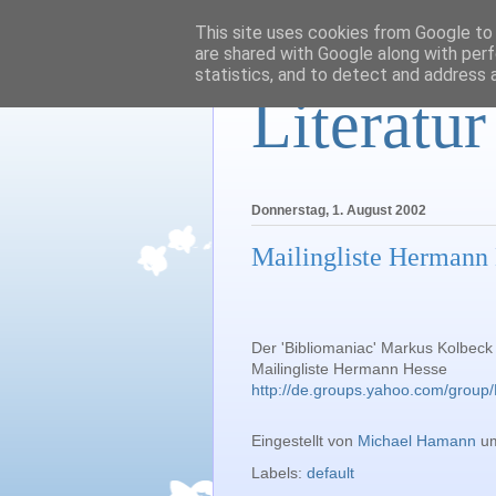
This site uses cookies from Google to d
are shared with Google along with perf
statistics, and to detect and address 
Literatu
Donnerstag, 1. August 2002
Mailingliste Hermann
Der 'Bibliomaniac' Markus Kolbeck
Mailingliste Hermann Hesse
http://de.groups.yahoo.com/grou
Eingestellt von
Michael Hamann
u
Labels:
default