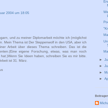
Er
We
ruar 2004 um 18:05
Po
"Kr
Mar
Ungarn, und zu meiner Diplomarbeit möchte ich (möglichst
Un
eren. Mein Thema ist Der Steppenwolf in den USA, aber ich
er Arbeit über dieses Thema schreiben. Das ist die
enten.(Eine eigene Forschung, etwas, was man noch
Ma
 hat.)Wenn Sie Ideen haben, schreiben Sie es mir bitte.
►
Ju
beit ist 31. März.
►
Ju
us
►
M
►
Ap
Beitrage
Mich