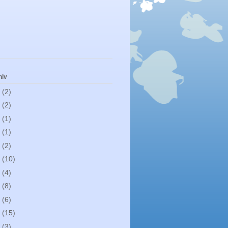
hiv
1
(2)
0
(2)
9
(1)
8
(1)
7
(2)
6
(10)
5
(4)
4
(8)
3
(6)
2
(15)
0
(3)