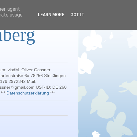
user-agent
erate usage
LEARN MORE
GOT IT
mberg
um: visdM. Oliver Gassner
artenstraße 6a 78256 Steißlingen
 179 2972342 Mail:
gassner@gmail.com UST-ID: DE 260
 ***
Datenschutzerklärung
***