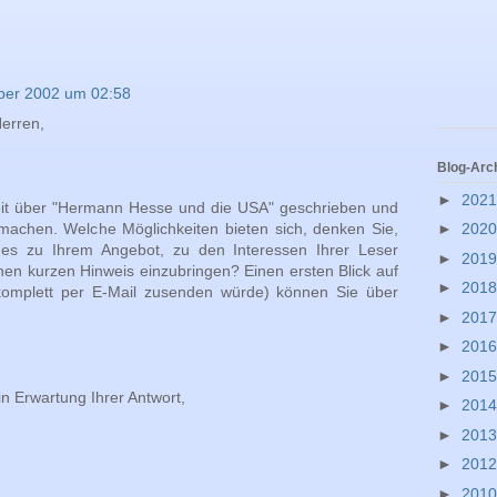
ber 2002 um 02:58
erren,
Blog-Arc
►
202
beit über "Hermann Hesse und die USA" geschrieben und
►
202
machen. Welche Möglichkeiten bieten sich, denken Sie,
es zu Ihrem Angebot, zu den Interessen Ihrer Leser
►
201
nen kurzen Hinweis einzubringen? Einen ersten Blick auf
►
201
 komplett per E-Mail zusenden würde) können Sie über
►
201
►
201
►
201
in Erwartung Ihrer Antwort,
►
201
►
201
►
201
►
201