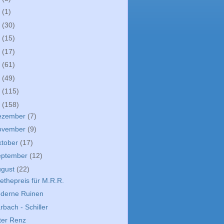
9
(1)
8
(30)
7
(15)
6
(17)
5
(61)
4
(49)
3
(115)
2
(158)
ezember
(7)
ovember
(9)
ktober
(17)
eptember
(12)
ugust
(22)
ethepreis für M.R.R.
derne Ruinen
rbach - Schiller
ter Renz