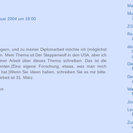
Ma
Mu
ruar 2004 um 18:00
ZS
Ro
di
Ungarn, und zu meiner Diplomarbeit möchte ich (möglichst
eren. Mein Thema ist Der Steppenwolf in den USA, aber ich
er Arbeit über dieses Thema schreiben. Das ist die
Di
enten.(Eine eigene Forschung, etwas, was man noch
 hat.)Wenn Sie Ideen haben, schreiben Sie es mir bitte.
Deb
beit ist 31. März.
us
Wa
Jo
Le
Zu