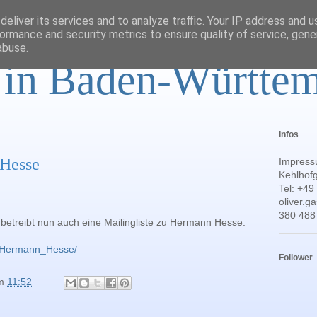
eliver its services and to analyze traffic. Your IP address and 
ormance and security metrics to ensure quality of service, gen
abuse.
r in Baden-Württe
Infos
 Hesse
Impress
Kehlhofg
Tel: +49
oliver.
380 488
 betreibt nun auch eine Mailingliste zu Hermann Hesse:
p/Hermann_Hesse/
Follower
m
11:52