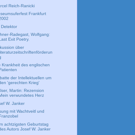
rcel Reich-Ranicki
seumsuferfest Frankfurt
2002
 Detektor
hner-Radegast, Wolfgang:
Last Exit Poetry.
skussion über
literaturzeitschriftenförderun
g
e Krankheit des englischen
Patienten
atte der Intellektuellen um
den 'gerechten Krieg'
lser, Martin: Rezension
Mein verwundetes Herz
sef W. Janker
sung mit Wachtveitl und
Franzobel
m achtzigsten Geburtstag
des Autors Josef W. Janker