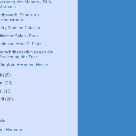
werbung des Monats - DLA-
Marbach
ttbewerb: Schule als
Lebensraum
etry Slam im Cat/Ulm
itischer Salon"-Preis
tin von Arndt 2. Platz
terschriftenaktion gegen die
Streichung der Zusc...
ilingliste Hermann Hesse
li
(25)
ni
(23)
ai
(17)
ril
(26)
nde
ael Hamann