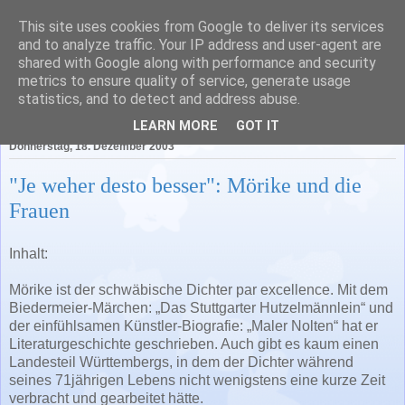
This site uses cookies from Google to deliver its services
Literatur in Baden-
and to analyze traffic. Your IP address and user-agent are
shared with Google along with performance and security
Württemberg
metrics to ensure quality of service, generate usage
statistics, and to detect and address abuse.
LEARN MORE
GOT IT
Donnerstag, 18. Dezember 2003
"Je weher desto besser": Mörike und die
Frauen
Inhalt:
Mörike ist der schwäbische Dichter par excellence. Mit dem
Biedermeier-Märchen: „Das Stuttgarter Hutzelmännlein“ und
der einfühlsamen Künstler-Biografie: „Maler Nolten“ hat er
Literaturgeschichte geschrieben. Auch gibt es kaum einen
Landesteil Württembergs, in dem der Dichter während
seines 71jährigen Lebens nicht wenigstens eine kurze Zeit
verbracht und gearbeitet hätte.