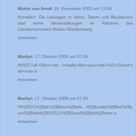
Martin von Arndt
24. Dezember 2003 um 13:54
Korrektur: Die Lesungen in Aalen, Tamm und Blaubeuren
sind keine Veranstaltungen im Rahmen des
Literatursommers Baden-Württemberg.
Antworten
Marilyn
17. Oktober 2006 um 07:28
Hi%2C+all.+Nice+site...I+really+like+your+site+%21+Good+j
ob+man.e
Antworten
Marilyn
17. Oktober 2006 um 07:29
Hi%252C%2Ball.%2BNice%2Bsite...I%2Breally%2Blike%2By
our%2Bsite%2B%2521%2BGood%2Bjob%2Bman.e
Antworten