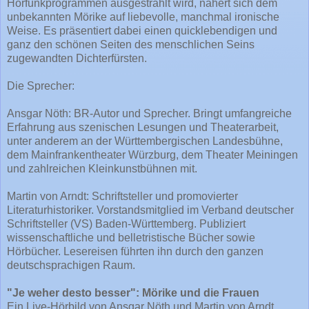
Hörfunkprogrammen ausgestrahlt wird, nähert sich dem
unbekannten Mörike auf liebevolle, manchmal ironische
Weise. Es präsentiert dabei einen quicklebendigen und
ganz den schönen Seiten des menschlichen Seins
zugewandten Dichterfürsten.
Die Sprecher:
Ansgar Nöth: BR-Autor und Sprecher. Bringt umfangreiche
Erfahrung aus szenischen Lesungen und Theaterarbeit,
unter anderem an der Württembergischen Landesbühne,
dem Mainfrankentheater Würzburg, dem Theater Meiningen
und zahlreichen Kleinkunstbühnen mit.
Martin von Arndt: Schriftsteller und promovierter
Literaturhistoriker. Vorstandsmitglied im Verband deutscher
Schriftsteller (VS) Baden-Württemberg. Publiziert
wissenschaftliche und belletristische Bücher sowie
Hörbücher. Lesereisen führten ihn durch den ganzen
deutschsprachigen Raum.
"Je weher desto besser": Mörike und die Frauen
Ein Live-Hörbild von Ansgar Nöth und Martin von Arndt