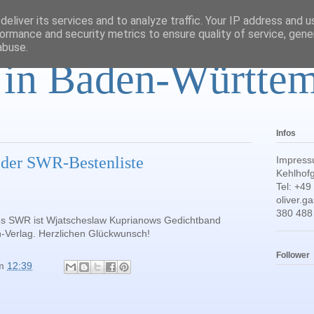
eliver its services and to analyze traffic. Your IP address and 
ormance and security metrics to ensure quality of service, gen
abuse.
r in Baden-Württe
Infos
 der SWR-Bestenliste
Impress
Kehlhofg
Tel: +49
oliver.
380 488
 des SWR ist Wjatscheslaw Kuprianows Gedichtband
n-Verlag. Herzlichen Glückwunsch!
Follower
m
12:39