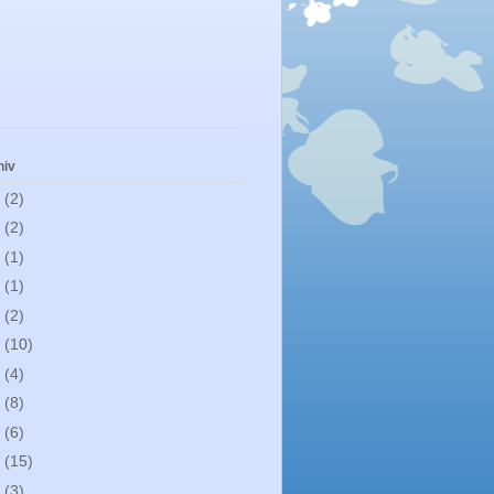
hiv
1
(2)
0
(2)
9
(1)
8
(1)
7
(2)
6
(10)
5
(4)
4
(8)
3
(6)
2
(15)
0
(3)