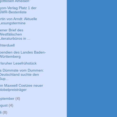
gottlosen Ameisen"
kyon-Verlag Platz 1 der
SWR-Bestenliste
tin von Arndt: Aktuelle
Lesungstermine
fener Brief des
Westfälischen
Literaturbüros in ...
hterduell
ipendien des Landes Baden-
Württemberg
rlsruher Lesefrühstück
s Dümmste vom Dummen:
Deutschland suchte den
Sup...
hn Maxwell Coetzee neuer
Nobelpreisträger
eptember
(4)
ugust
(4)
li
(8)