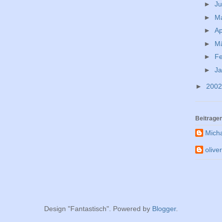
►
Ju
►
M
►
Ap
►
M
►
F
►
J
►
200
Beitrage
Mich
olive
Design "Fantastisch". Powered by
Blogger
.