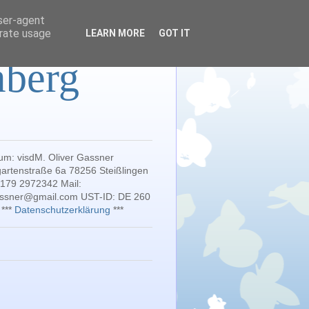
user-agent
erate usage
LEARN MORE
GOT IT
mberg
um: visdM. Oliver Gassner
artenstraße 6a 78256 Steißlingen
 179 2972342 Mail:
gassner@gmail.com UST-ID: DE 260
 ***
Datenschutzerklärung
***