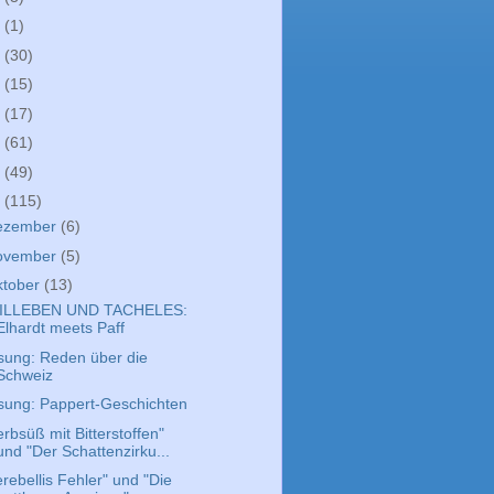
9
(1)
8
(30)
7
(15)
6
(17)
5
(61)
4
(49)
3
(115)
ezember
(6)
ovember
(5)
ktober
(13)
ILLEBEN UND TACHELES:
Elhardt meets Paff
sung: Reden über die
Schweiz
sung: Pappert-Geschichten
rbsüß mit Bitterstoffen"
und "Der Schattenzirku...
rebellis Fehler" und "Die