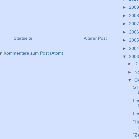
►
200
►
200
►
200
►
200
Startseite
Älterer Post
►
200
►
200
en
Kommentare zum Post (Atom)
▼
200
►
D
►
N
▼
O
ST
Le
Le
"He
"Ze