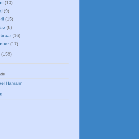
ni
(10)
ai
(9)
ril
(15)
ärz
(8)
ebruar
(16)
anuar
(17)
2
(158)
nde
ael Hamann
rg