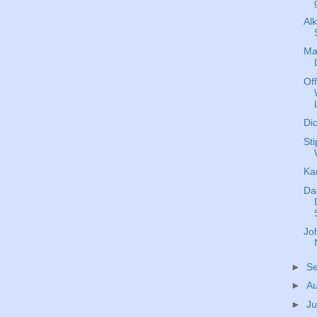
Al
Mar
Of
Dic
St
Ka
Da
Jo
►
S
►
A
►
Ju