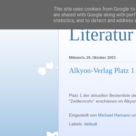
This site uses cookies from Google to d
are shared with Google along with perf
statistics, and to detect and address 
Literatu
Mittwoch, 29. Oktober 2003
Alkyon-Verlag Platz 1
Platz 1 der aktuellen Bestenliste
"Zeitfernrohr" erschienen im Alkyo
Eingestellt von
Michael Hamann
u
Labels:
default