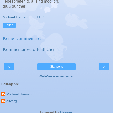
liebesbriefen o. ä. sind möglich.
gruß günther
Michael Hamann
um
11:53
Teilen
Keine Kommentare:
Kommentar veröffentlichen
‹
›
Startseite
Web-Version anzeigen
Beitragende
Michael Hamann
oliverg
Powered by
Blogger
.