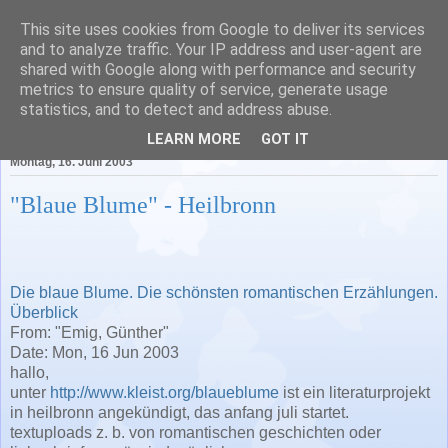
This site uses cookies from Google to deliver its services
Literatur in Baden-
and to analyze traffic. Your IP address and user-agent are
shared with Google along with performance and security
Württemberg
metrics to ensure quality of service, generate usage
statistics, and to detect and address abuse.
LEARN MORE
GOT IT
Montag, 16. Juni 2003
"Blaue Blume" - Heilbronn
Die blaue Blume. Die schönsten romantischen Erzählungen.
Überblick
From: "Emig, Günther"
Date: Mon, 16 Jun 2003
hallo,
unter
http://www.kleist.org/blaueblume
ist ein literaturprojekt
in heilbronn angekündigt, das anfang juli startet.
textuploads z. b. von romantischen geschichten oder