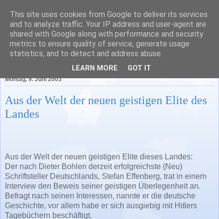
This site uses cookies from Google to deliver its services
Literatur in Baden-
and to analyze traffic. Your IP address and user-agent are
shared with Google along with performance and security
Württemberg
metrics to ensure quality of service, generate usage
statistics, and to detect and address abuse.
LEARN MORE
GOT IT
Montag, 9. Juni 2003
Aus der Welt der neuen geistigen Elite des
Landes
Aus der Welt der neuen geistigen Elite dieses Landes:
Der nach Dieter Bohlen derzeit erfolgreichste (Neu)
Schriftsteller Deutschlands, Stefan Effenberg, trat in einem
Interview den Beweis seiner geistigen Überlegenheit an.
Befragt nach seinen Interessen, nannte er die deutsche
Geschichte, vor allem habe er sich ausgiebig mit Hitlers
Tagebüchern beschäftigt.