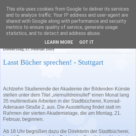
This site uses cookies from Google to deliver its services
Literatur in Baden-
and to analyze traffic. Your IP address and user-agent are
shared with Google along with performance and security
Württemberg
metrics to ensure quality of service, generate usage
statistics, and to detect and address abuse.
LEARN MORE
GOT IT
Donnerstag, 17. Februar 2005
Lasst Bücher sprechen! - Stuttgart
Achtzehn Studierende der Akademie der Bildenden Künste
stellen unter dem Titel „viernulldreinullef“ einen Monat lang
35 multimediale Arbeiten in der Stadtbücherei, Konrad-
Adenauer-Straße 2, aus. Die Ausstellung findet statt im
Rahmen der vierten Akademietage, die am Montag, 21.
Februar, beginnen.
Ab 18 Uhr begrüßen dazu die Direktorin der Stadtbücherei,