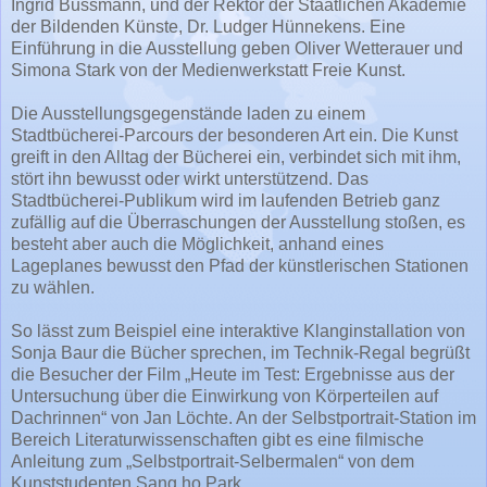
Ingrid Bussmann, und der Rektor der Staatlichen Akademie
der Bildenden Künste, Dr. Ludger Hünnekens. Eine
Einführung in die Ausstellung geben Oliver Wetterauer und
Simona Stark von der Medienwerkstatt Freie Kunst.
Die Ausstellungsgegenstände laden zu einem
Stadtbücherei-Parcours der besonderen Art ein. Die Kunst
greift in den Alltag der Bücherei ein, verbindet sich mit ihm,
stört ihn bewusst oder wirkt unterstützend. Das
Stadtbücherei-Publikum wird im laufenden Betrieb ganz
zufällig auf die Überraschungen der Ausstellung stoßen, es
besteht aber auch die Möglichkeit, anhand eines
Lageplanes bewusst den Pfad der künstlerischen Stationen
zu wählen.
So lässt zum Beispiel eine interaktive Klanginstallation von
Sonja Baur die Bücher sprechen, im Technik-Regal begrüßt
die Besucher der Film „Heute im Test: Ergebnisse aus der
Untersuchung über die Einwirkung von Körperteilen auf
Dachrinnen“ von Jan Löchte. An der Selbstportrait-Station im
Bereich Literaturwissenschaften gibt es eine filmische
Anleitung zum „Selbstportrait-Selbermalen“ von dem
Kunststudenten Sang ho Park.