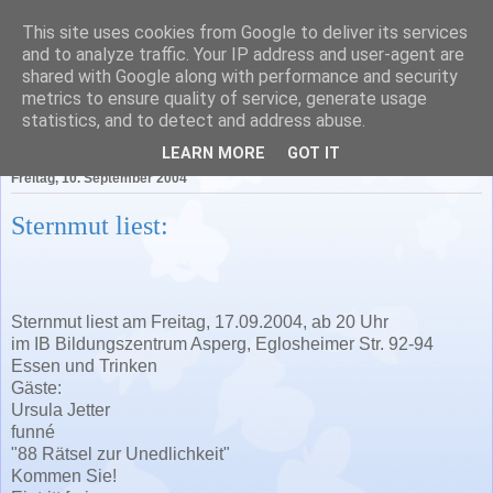
This site uses cookies from Google to deliver its services
Literatur in Baden-
and to analyze traffic. Your IP address and user-agent are
shared with Google along with performance and security
Württemberg
metrics to ensure quality of service, generate usage
statistics, and to detect and address abuse.
LEARN MORE
GOT IT
Freitag, 10. September 2004
Sternmut liest:
Sternmut liest am Freitag, 17.09.2004, ab 20 Uhr
im IB Bildungszentrum Asperg, Eglosheimer Str. 92-94
Essen und Trinken
Gäste:
Ursula Jetter
funné
"88 Rätsel zur Unedlichkeit"
Kommen Sie!