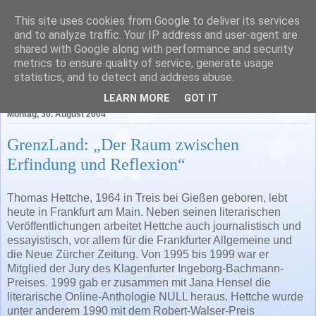
This site uses cookies from Google to deliver its services
Literatur in Baden-
and to analyze traffic. Your IP address and user-agent are
shared with Google along with performance and security
Württemberg
metrics to ensure quality of service, generate usage
statistics, and to detect and address abuse.
LEARN MORE
GOT IT
Montag, 30. August 2004
GrenzLand: „Der Raum zwischen
Erfindung und Reflexion“
Thomas Hettche, 1964 in Treis bei Gießen geboren, lebt
heute in Frankfurt am Main. Neben seinen literarischen
Veröffentlichungen arbeitet Hettche auch journalistisch und
essayistisch, vor allem für die Frankfurter Allgemeine und
die Neue Zürcher Zeitung. Von 1995 bis 1999 war er
Mitglied der Jury des Klagenfurter Ingeborg-Bachmann-
Preises. 1999 gab er zusammen mit Jana Hensel die
literarische Online-Anthologie NULL heraus. Hettche wurde
unter anderem 1990 mit dem Robert-Walser-Preis