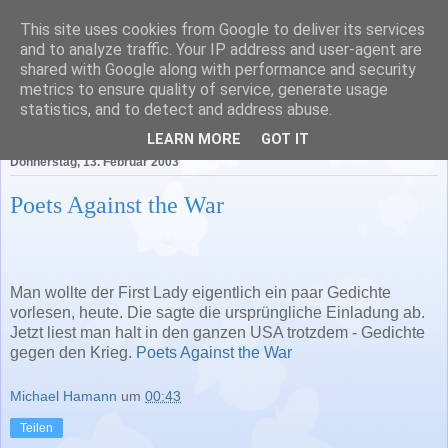
This site uses cookies from Google to deliver its services
Literatur in Baden-
and to analyze traffic. Your IP address and user-agent are
shared with Google along with performance and security
Württemberg
metrics to ensure quality of service, generate usage
statistics, and to detect and address abuse.
LEARN MORE
GOT IT
Donnerstag, 13. Februar 2003
Poets Against the War
Man wollte der First Lady eigentlich ein paar Gedichte
vorlesen, heute. Die sagte die ursprüngliche Einladung ab.
Jetzt liest man halt in den ganzen USA trotzdem - Gedichte
gegen den Krieg.
Poets Against the War
Michael Hamann
um
00:43
Teilen