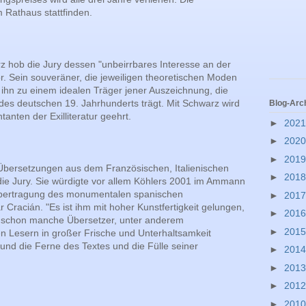
m Rathaus stattfinden.
z hob die Jury dessen "unbeirrbares Interesse an der
r. Sein souveräner, die jeweiligen theoretischen Moden
hn zu einem idealen Träger jener Auszeichnung, die
es deutschen 19. Jahrhunderts trägt. Mit Schwarz wird
Blog-Arc
tanten der Exilliteratur geehrt.
►
202
►
202
►
201
bersetzungen aus dem Französischen, Italienischen
►
201
die Jury. Sie würdigte vor allem Köhlers 2001 im Ammann
 Übertragung des monumentalen spanischen
►
201
 Cracián. "Es ist ihm mit hoher Kunstfertigkeit gelungen,
►
201
h schon manche Übersetzer, unter anderem
►
201
n Lesern in großer Frische und Unterhaltsamkeit
 und die Ferne des Textes und die Fülle seiner
►
201
►
201
►
201
►
201