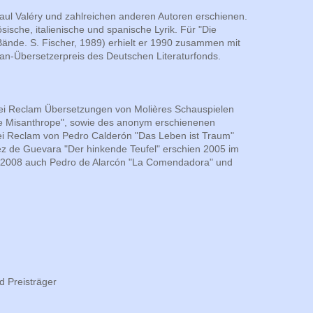
Paul Valéry und zahlreichen anderen Autoren erschienen.
sische, italienische und spanische Lyrik. Für "Die
Bände. S. Fischer, 1989) erhielt er 1990 zusammen mit
n-Übersetzerpreis des Deutschen Literaturfonds.
 bei Reclam Übersetzungen von Molières Schauspielen
"Le Misanthrope", sowie des anonym erschienenen
bei Reclam von Pedro Calderón "Das Leben ist Traum"
ez de Guevara "Der hinkende Teufel" erschien 2005 im
 er 2008 auch Pedro de Alarcón "La Comendadora" und
d Preisträger