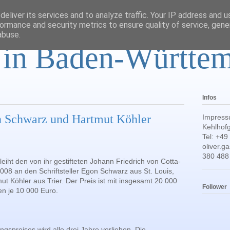
eliver its services and to analyze traffic. Your IP address and 
ormance and security metrics to ensure quality of service, gen
abuse.
r in Baden-Württe
Infos
on Schwarz und Hartmut Köhler
Impress
Kehlhofg
Tel: +49
oliver.
380 488
eiht den von ihr gestifteten Johann Friedrich von Cotta-
008 an den Schriftsteller Egon Schwarz aus St. Louis,
t Köhler aus Trier. Der Preis ist mit insgesamt 20 000
Follower
ten je 10 000 Euro.
gspreises wird alle drei Jahre verliehen. Die