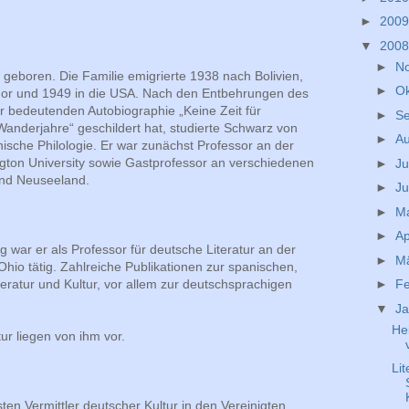
►
200
▼
200
►
N
eboren. Die Familie emigrierte 1938 nach Bolivien,
►
O
or und 1949 in die USA. Nach den Entbehrungen des
ner bedeutenden Autobiographie „Keine Zeit für
►
S
 Wanderjahre“ geschildert hat, studierte Schwarz von
►
A
sche Philologie. Er war zunächst Professor an der
gton University sowie Gastprofessor an verschiedenen
►
Ju
und Neuseeland.
►
Ju
►
M
►
Ap
g war er als Professor für deutsche Literatur an der
►
M
Ohio tätig. Zahlreiche Publikationen zur spanischen,
►
F
eratur und Kultur, vor allem zur deutschsprachigen
▼
J
He
tur liegen von ihm vor.
Lit
ten Vermittler deutscher Kultur in den Vereinigten