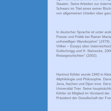
Staaten. Seine Arbeiten zur österr
Schwarz im Titel eines seiner Büche
von allgemeinen Urteilen über ganz
In deutscher Sprache ist unter an
Poesie und Politik bei Rainer Maria
unfreiwilliger Wanderjahre“ (1979);
Völker – Essays über österreichisc
Goltschnigg und H. Steinecke, 200
Reisegeschichten“ (2002).
Hartmut Köhler wurde 1940 in Klei
Altphilologie und Philosophie. Dan
Jena, Aachen und Dijon inne. Derze
Universität Trier. Seine hauptsäch
Köhler ist Mitglied im Vorstand de
Präsident der Gesellschaft der Fr