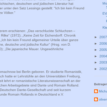
Mo
eichischen, deutschen und jüdischen Literatur hat
r unter den Satz Lessings gestellt: "Ich bin kein Freund
e Völker."
EV
Kl
derem erschienen: „Das verschluckte Schluchzen –
 Rilke“ (1972); „Keine Zeit für Eichendorff. Chronik
►
200
 „Ich bin kein Freund allgemeiner Urteile über ganze
►
200
he, deutsche und jüdische Kultur“ (Hrsg. von D.
0); „Die japanische Mauer. Ungewöhnliche
►
200
►
200
►
200
►
200
nmachnow bei Berlin geboren. Er studierte Romanistik,
ach hatte er Lehrstühle an den Universitäten Freiburg,
it lehrt er romanistische Literaturwissenschaft an der
Beitrage
lichen Arbeitsgebiete sind Dante und Romain Rolland.
r Deutschen Dante-Gesellschaft und seit kurzem
Mich
eunde Romain Rollands in Deutschland e.V.
olive