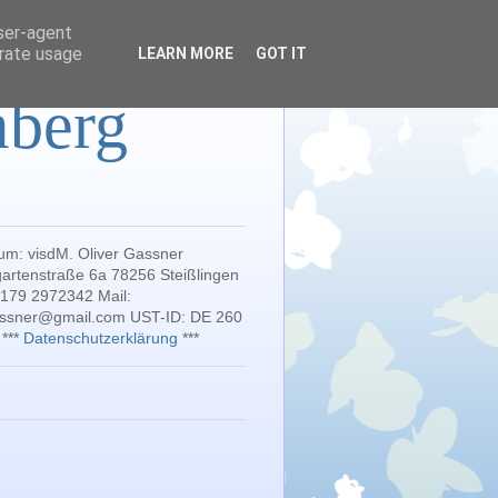
user-agent
erate usage
LEARN MORE
GOT IT
mberg
um: visdM. Oliver Gassner
artenstraße 6a 78256 Steißlingen
 179 2972342 Mail:
gassner@gmail.com UST-ID: DE 260
 ***
Datenschutzerklärung
***