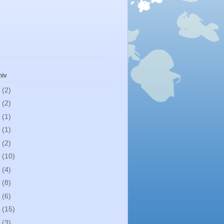
hiv
1
(2)
0
(2)
9
(1)
8
(1)
7
(2)
6
(10)
5
(4)
4
(8)
3
(6)
2
(15)
0
(3)