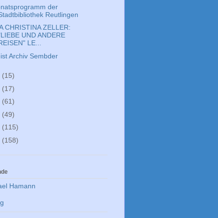
natsprogramm der
Stadtbibliothek Reutlingen
A CHRISTINA ZELLER:
"LIEBE UND ANDERE
REISEN" LE...
eist Archiv Sembder
7
(15)
6
(17)
5
(61)
4
(49)
3
(115)
2
(158)
nde
ael Hamann
rg