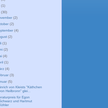
9
(1)
8
(30)
ovember
(2)
ktober
(2)
eptember
(4)
ugust
(2)
li
(1)
ni
(2)
ai
(4)
ril
(1)
ärz
(4)
ebruar
(3)
anuar
(5)
inrich von Kleists "Käthchen
von Heilbronn" glei...
eraturpreis für Egon
Schwarz und Hartmut
Köhler