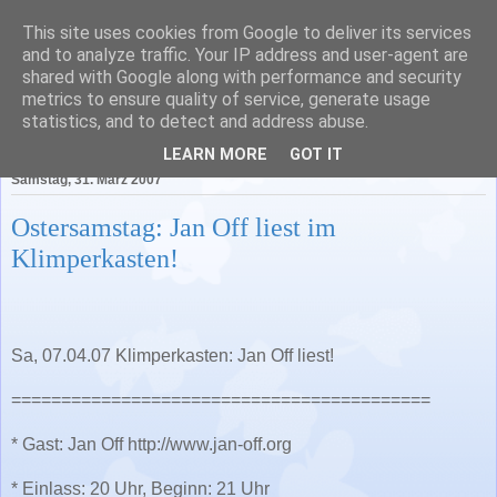
This site uses cookies from Google to deliver its services
Literatur in Baden-
and to analyze traffic. Your IP address and user-agent are
shared with Google along with performance and security
Württemberg
metrics to ensure quality of service, generate usage
statistics, and to detect and address abuse.
LEARN MORE
GOT IT
Samstag, 31. März 2007
Ostersamstag: Jan Off liest im
Klimperkasten!
Sa, 07.04.07 Klimperkasten: Jan Off liest!
==========================================
* Gast: Jan Off http://www.jan-off.org
* Einlass: 20 Uhr, Beginn: 21 Uhr