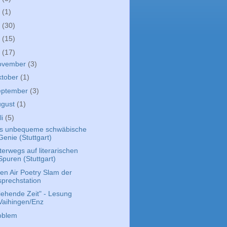
9
(1)
8
(30)
7
(15)
6
(17)
ovember
(3)
ktober
(1)
eptember
(3)
ugust
(1)
li
(5)
s unbequeme schwäbische
Genie (Stuttgart)
terwegs auf literarischen
Spuren (Stuttgart)
en Air Poetry Slam der
sprechstation
liehende Zeit" - Lesung
Vaihingen/Enz
oblem