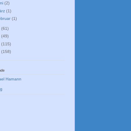
ni
(2)
ärz
(1)
ebruar
(1)
5
(61)
4
(49)
3
(115)
2
(158)
nde
ael Hamann
rg