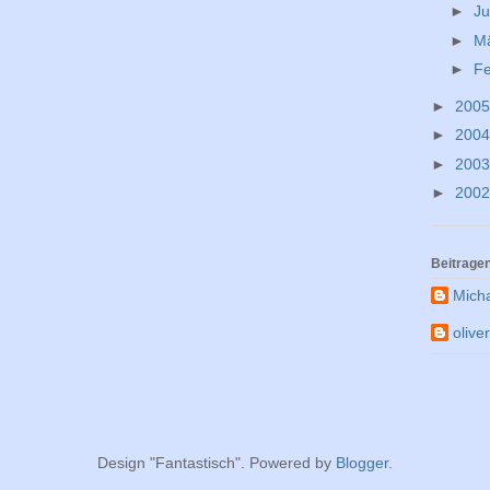
►
Ju
►
M
►
F
►
200
►
200
►
200
►
200
Beitrage
Mich
olive
Design "Fantastisch". Powered by
Blogger
.