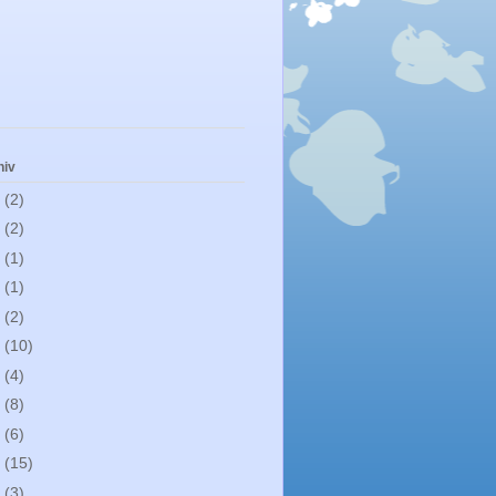
hiv
1
(2)
0
(2)
9
(1)
8
(1)
7
(2)
6
(10)
5
(4)
4
(8)
3
(6)
2
(15)
0
(3)