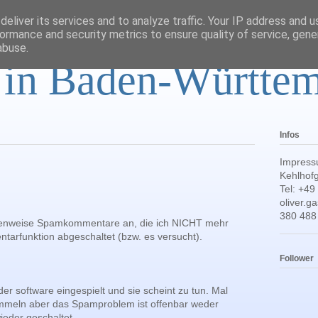
eliver its services and to analyze traffic. Your IP address and 
ormance and security metrics to ensure quality of service, gen
abuse.
r in Baden-Württe
Infos
Impress
Kehlhofg
Tel: +49
oliver.
380 488
ssenweise Spamkommentare an, die ich NICHT mehr
tarfunktion abgeschaltet (bzw. es versucht).
Follower
der software eingespielt und sie scheint zu tun. Mal
mmeln aber das Spamproblem ist offenbar weder
ieder geschaltet...