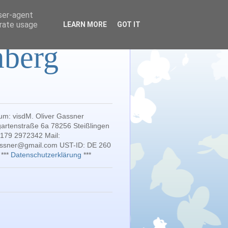
user-agent
erate usage
LEARN MORE
GOT IT
mberg
um: visdM. Oliver Gassner
artenstraße 6a 78256 Steißlingen
 179 2972342 Mail:
gassner@gmail.com UST-ID: DE 260
 ***
Datenschutzerklärung
***