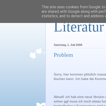
This site uses cookies from Google to d
are shared with Google along with perf
statistics, and to detect and address 
Literatu
Samstag, 1. Juli 2006
Problem
Sorry, hier kommen plötzlich ma
löschen kann. Ich habe die Kommen
Aktuell: ich hab eine neue Version 
sehen ggf muss ich noch etwas fu
kontrollierbar;) Kommentare sind w