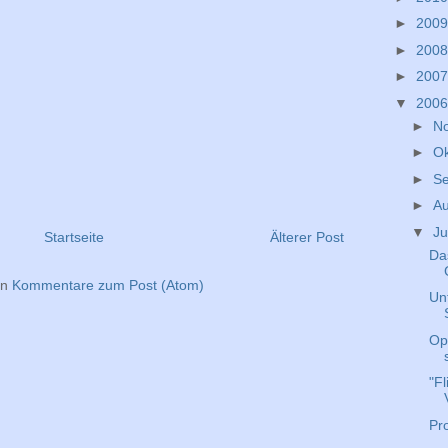
►
200
►
200
►
200
▼
200
►
N
►
O
►
S
►
A
▼
Ju
Startseite
Älterer Post
Da
en
Kommentare zum Post (Atom)
Un
Op
"F
Pr